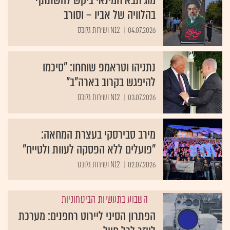
מוג'תבא חמינאי ביקש להשתתף
בהלוויה של אביו – וסורב
04.07.2026
N12 ושירות גלובס
נתניהו וטראמפ שוחחו: "סיכמו
להיפגש בקרוב בארה"ב"
03.07.2026
N12 ושירות גלובס
מירב סבירסקי בעצרת המחאה:
"פועלים ללא הפסקה לעוות ולטייח"
02.07.2026
N12 ושירות גלובס
השבוע בתעשיות הביטחוניות
הפתרון הסיני ליירוט רחפנים: מערכת