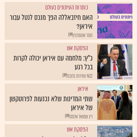
כותרות העיתונים בעולם
האם חיזבאללה הפך מנכס לנטל עבור
איראן?
{19}
תמר אוטמזגין
הפסקת אש
כ"ץ: מלחמה עם איראן יכולה לקרות
בכל רגע
{19}
N12 ושירות גלובס
איראן
שתי המדינות שלא נכנעות לפרוטקשן
של איראן
{19}
דין שמואל אלמס
הפסקת אש