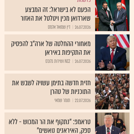
הפעם לא בישראל: זה המבצע
שארדואן מכין ויטלטל את האזור
26.07.2026
דין שמואל אלמס
מאחורי ההחלטה של ארה"ב להפסיק
את התקיפות באיראן
26.07.2026
N12 ושירות גלובס
חזית חדשה בתימן עשויה לשבש את
התוכניות של טהרן
22.07.2026
תומר שמאי
טראמפ: "נתקוף את הר המכוש - ללא
ספק, האיראנים נואשים"