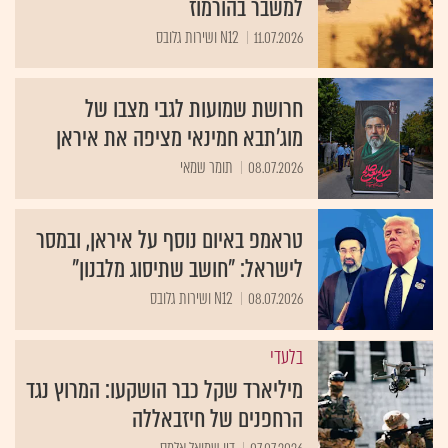
למשבר בהורמוז
11.07.2026
N12 ושירות גלובס
חרושת שמועות לגבי מצבו של
מוג'תבא חמינאי מציפה את איראן
08.07.2026
תומר שמאי
טראמפ באיום נוסף על איראן, ובמסר
לישראל: "חושב שתיסוג מלבנון"
08.07.2026
N12 ושירות גלובס
בלעדי
מיליארד שקל כבר הושקעו: המרוץ נגד
הרחפנים של חיזבאללה