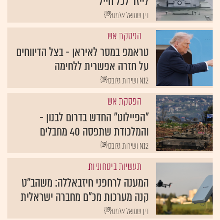
לייזר לכל חייל
{19}
דין שמואל אלמס
הפסקת אש
טראמפ במסר לאיראן - בצל הדיווחים
על חזרה אפשרית ללחימה
{19}
N12 ושירות גלובס
הפסקת אש
"הפיילוט" החדש בדרום לבנון -
והמלכודת שתפסה 40 מחבלים
{19}
N12 ושירות גלובס
תעשיות ביטחוניות
המענה לרחפני חיזבאללה: משהב"ט
קנה מערכות מכ"ם מחברה ישראלית
{19}
דין שמואל אלמס