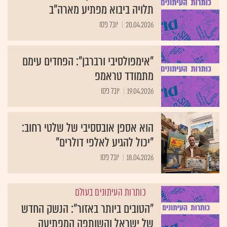
תלויה ביבוא מפתיע מארה"ב
20.04.2026
יובל פסו
"אימפולסיבי ורברבן": הפחדים עימם
מתמודד טראמפ
19.04.2026
יובל פסו
הוא אספן אובססיבי של שלטי רחוב:
"יכול להגיע לאלפי דולרים"
18.04.2026
יובל פסו
כותרות העיתונים בעולם
"הטובים ביותר באזור": הנשק החדש
של ישראל והשותפה המפתיעה