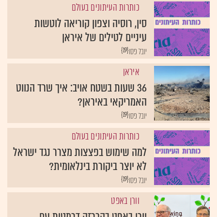
כותרות העיתונים בעולם
סין, רוסיה וצפון קוריאה לוטשות
עיניים לטילים של איראן
{19}
יובל פסו
איראן
36 שעות בשטח אויב: איך שרד הנווט
האמריקאי באיראן?
{19}
יובל פסו
כותרות העיתונים בעולם
למה שימוש בפצצות מצרר נגד ישראל
לא יוצר ביקורת בינלאומית?
{19}
יובל פסו
וורן באפט
וורן באפט בהכרזה דרמטית עם