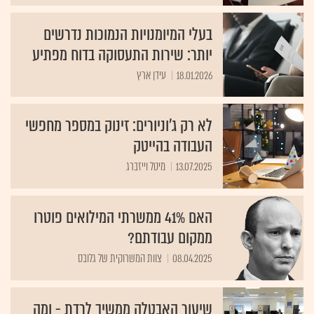
בעלי המיומנויות הנמוכות נדרשים
יותר: שירות התעסוקה בדוח מפתיע
18.01.2026
עידן ארץ
לא רק ג'וניורים: זינוק במספר מחפשי
העבודה בהייטק
13.07.2025
מיטל וייזברג
האם 41% ממשרתי המילואים פוטרו
ממקום עבודתם?
08.04.2025
צוות המשרוקית של גלובס
שיעור האבטלה ממשיך לרדת - ומה