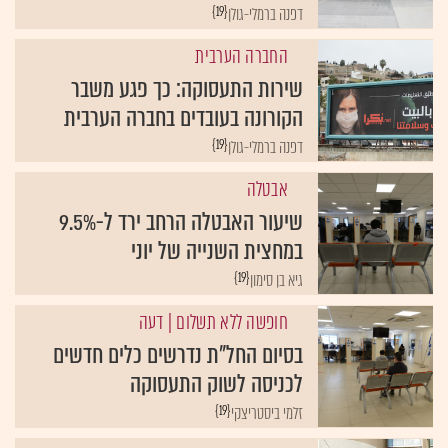
{19}
דפנה ברמלי-גולן
החברה הערבית
שירות התעסוקה: כך פגע משבר
הקורונה בעובדים בחברה הערבית
{19}
דפנה ברמלי-גולן
אבטלה
שיעור האבטלה הרחב ירד ל-9.5%
במחצית השנייה של יוני
{19}
גיא בן סימון
חופשה ללא תשלום
| דעה
בסיום החל"ת נדרשים כלים חדשים
לכניסה לשוק התעסוקה
{19}
זלמי ביסטריצקי