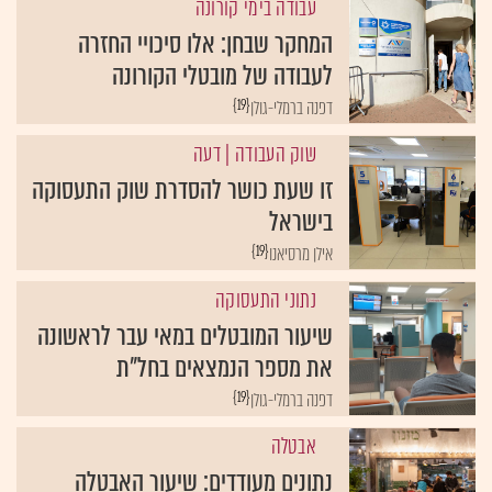
עבודה בימי קורונה
המחקר שבחן: אלו סיכויי החזרה
לעבודה של מובטלי הקורונה
{19}
דפנה ברמלי-גולן
שוק העבודה
| דעה
זו שעת כושר להסדרת שוק התעסוקה
בישראל
{19}
אילן מרסיאנו
נתוני התעסוקה
שיעור המובטלים במאי עבר לראשונה
את מספר הנמצאים בחל"ת
{19}
דפנה ברמלי-גולן
אבטלה
נתונים מעודדים: שיעור האבטלה