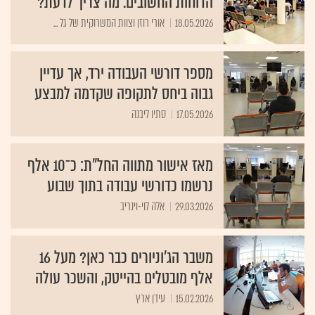
הדוחות החשובים. מה צריך לדעת?
18.05.2026
אורי רוזן וצוות המשרוקית של גל ...
מספר דורשי העבודה ירד, אך עדיין
גבוה ביחס לתקופה שקדמה למבצע
17.05.2026
סתיו ליבנה
מאז אישור מתווה החל"ת: כ־10 אלף
נרשמו כדורשי עבודה בתוך שבוע
29.03.2026
אלה לוי-וינריב
משבר הג'וניורים כבר כאן? מעל 16
אלף מובטלים בהייטק, והשכר עולה
15.02.2026
עידן ארץ