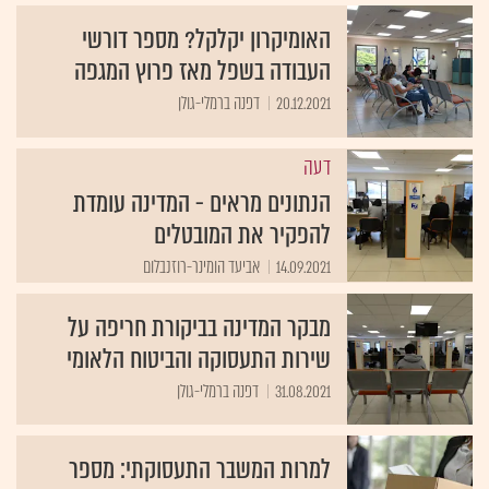
האומיקרון יקלקל? מספר דורשי
העבודה בשפל מאז פרוץ המגפה
20.12.2021
דפנה ברמלי-גולן
דעה
הנתונים מראים - המדינה עומדת
להפקיר את המובטלים
14.09.2021
אביעד הומינר-רוזנבלום
מבקר המדינה בביקורת חריפה על
שירות התעסוקה והביטוח הלאומי
31.08.2021
דפנה ברמלי-גולן
למרות המשבר התעסוקתי: מספר