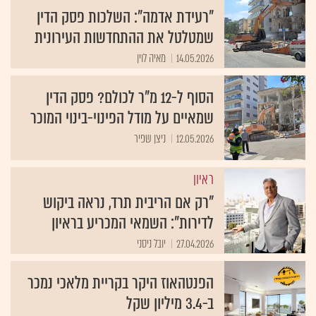
"רעידת אדמה": השלכות פסק הדין
שמטלטל את ההתחדשות העירונית
14.05.2026
מאיה לוין
הסוף ל-12 מ"ר לכולם? פסק הדין
שמאיים על מודל הפינוי-בינוי המוכר
12.05.2026
ניצן שפיר
ראיון
"רק אם הריבית תרד, נראה ביקוש
לדירות": השמאי המכריע בראיון
27.04.2026
יובל ניסני
הפנטהאוז היקר בקריית מלאכי נמכר
ב-3.4 מיליון שקל