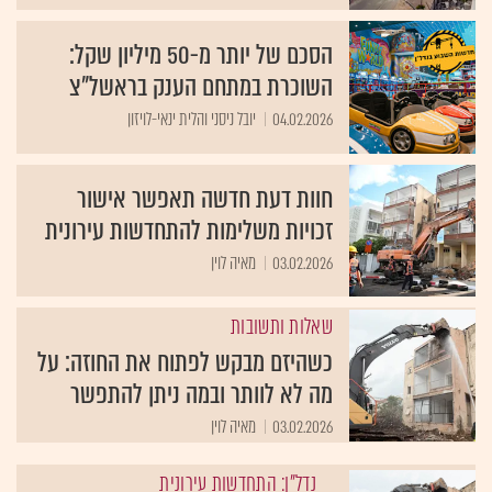
הסכם של יותר מ-50 מיליון שקל:
השוכרת במתחם הענק בראשל"צ
04.02.2026
יובל ניסני והלית ינאי-לויזון
חוות דעת חדשה תאפשר אישור
זכויות משלימות להתחדשות עירונית
03.02.2026
מאיה לוין
שאלות ותשובות
כשהיזם מבקש לפתוח את החוזה: על
מה לא לוותר ובמה ניתן להתפשר
03.02.2026
מאיה לוין
נדל"ן: התחדשות עירונית