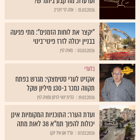
וערערה. מה קבע ביהמ"ש?
15.03.2026
אלה לוי־וינריב
"יקצר את לוחות הזמנים": מתי פגיעה
בבניין יכולה לזרז פינוי־בינוי
03.03.2026
מאיה לוין
בלעדי
אקזיט לערי סטימצקי: מגרש בפתח
תקווה נמכר ב-130 מיליון שקל
19.02.2026
הלית ינאי-לויזון ומאיה לוין
ועדת הערר: התוכניות המקומיות אינן
יכולות להפוך תמ"א 38 לאות מתה
07.02.2026
עו"ד און איל ינקו