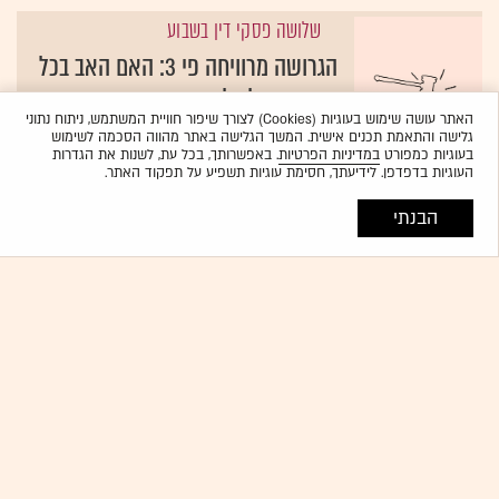
שלושה פסקי דין בשבוע
הגרושה מרוויחה פי 3: האם האב בכל
זאת חייב לשלם מזונות?
האתר עושה שימוש בעוגיות (Cookies) לצורך שיפור חוויית המשתמש, ניתוח נתוני
{19}
עמירם גיל
גלישה והתאמת תכנים אישית. המשך הגלישה באתר מהווה הסכמה לשימוש
בעוגיות כמפורט
במדיניות הפרטיות
. באפשרותך, בכל עת, לשנות את הגדרות
עסקה בשבוע
העוגיות בדפדפן. לידיעתך, חסימת עוגיות תשפיע על תפקוד האתר.
"נמוך מהממוצע בעיר": בכמה נמכרה
הבנתי
דירת 4 חדרים בקריית אונו?
{19}
אריק מירובסקי
נדל"ן: התחדשות עירונית
לשכת עוה"ד מזהירה מפני הקשחת
תנאי ערבות חוק המכר בפינוי בינוי
{19}
הלית ינאי לויזון