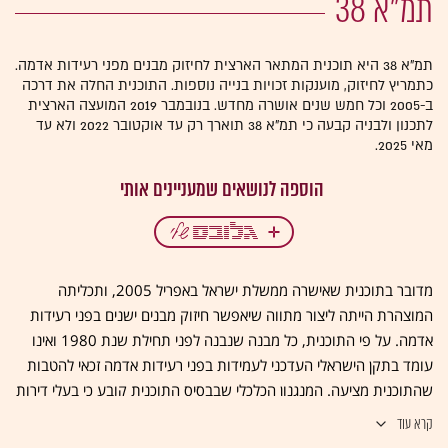
תמ"א 38
תמ"א 38 היא תוכנית המתאר הארצית לחיזוק מבנים מפני רעידות אדמה.
כתמריץ לחיזוק, מוענקות זכויות בנייה נוספות. התוכנית החלה את דרכה
ב-2005 וכל חמש שנים אושרה מחדש. בנובמבר 2019 המועצה הארצית
לתכנון ולבניה קבעה כי תמ"א 38 תוארך רק עד אוקטובר 2022 ולא עד
מאי 2025.
מדובר בתוכנית שאישרה ממשלת ישראל באפריל 2005, ותכליתה
המוצהרת הייתה ליצור מתווה שיאפשר חיזוק מבנים ישנים בפני רעידות
אדמה. על פי התוכנית, כל מבנה שנבנה לפני תחילת שנת 1980 ואינו
עומד בתקן הישראלי העדכני לעמידות בפני רעידות אדמה זכאי להטבות
שהתוכנית מציעה. המנגנון הכלכלי שבבסיס התוכנית קובע כי בעלי דירות
יוכלו להתקשר עם יזם או עם קבלן. אחד מבעלי המקצוע האלה יחזק את
קרא עוד
יסודות הבניין ובתמורה יוכל לבנות עוד כמה דירות בעוד כמה קומות על