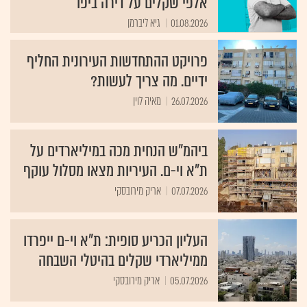
אלפי שקלים על דירה ביפו
עוד מידע, מדריכים, כתבות וסרטונים אפשר למצוא
01.08.2026
גיא ליברמן
במדריך ההתחדשות העירונית של גלובס.
פרויקט ההתחדשות העירונית החליף
ידיים. מה צריך לעשות?
26.07.2026
מאיה לוין
ביהמ"ש הנחית מכה במיליארדים על
ת"א וי-ם. העיריות מצאו מסלול עוקף
07.07.2026
אריק מירובסקי
העליון הכריע סופית: ת"א וי-ם ייפרדו
ממיליארדי שקלים בהיטלי השבחה
05.07.2026
אריק מירובסקי