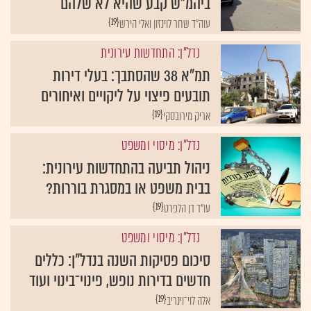
ביהמ"ש קבע שהיא לא שלהם
{19}
עוה"ד שחר לוינזון ואלי הירש
נדל"ן: התחדשות עירונית
תמ"א 38 שהסתבך: בעלי דירות
תובעים פיצוי על ליקויים ואיחורים
{19}
אריק מירובסקי
נדל"ן: מיסוי ומשפט
ניהול תביעה בהתחדשות עירונית:
בבית משפט או במסגרת בוררות?
{19}
עו"ד דן הלפרט
נדל"ן: מיסוי ומשפט
סיכום פסיקות השנה בנדל"ן: כללים
חדשים בדירות נופש, פינוי־בינוי ועוד
{19}
אלה לוי־וינריב