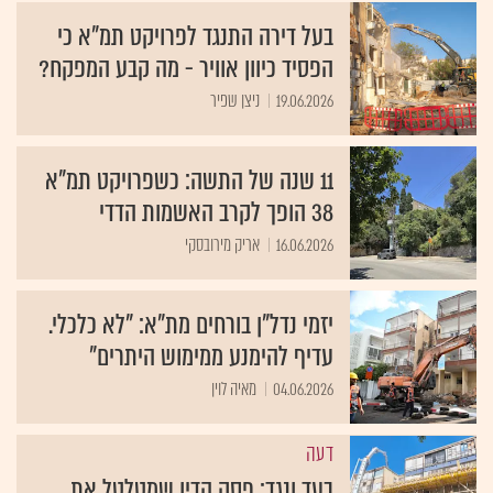
בעל דירה התנגד לפרויקט תמ"א כי
הפסיד כיוון אוויר - מה קבע המפקח?
19.06.2026
ניצן שפיר
11 שנה של התשה: כשפרויקט תמ"א
38 הופך לקרב האשמות הדדי
16.06.2026
אריק מירובסקי
יזמי נדל"ן בורחים מת"א: "לא כלכלי.
עדיף להימנע ממימוש היתרים"
04.06.2026
מאיה לוין
דעה
בעד ונגד: פסק הדין שמטלטל את