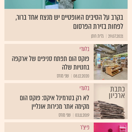
בקרב על הסיבים האופטיים יש מנצח אחד ברור,
לפחות בזירת הפרסום
29.07.2021
גלית חתן
בלעדי
פוקס הום תפתח סניפים של ארקפה
בחנויות שלה
08.12.2020
שני מוזס
בלעדי
לא רק בטרמינל איקס: פוקס הום
מקימה אתר מכירות אונליין
03.11.2019
שני מוזס
פיצ'ר