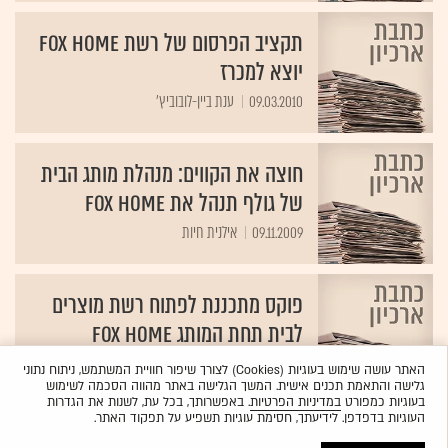
תקציב הפרסום של רשת FOX HOME
יוצא למכרז
09.03.2010
ענת ביין-לובוביץ'
חוצה את הקווים: מנהלת מותג הבית
של גולף תנהל את FOX HOME
09.11.2009
אילנית חיות ‏
פוקס מתכננת לפתוח רשת מוצרים
לבית תחת המותג FOX HOME
10.06.2009
אילנית חיות
האתר עושה שימוש בעוגיות (Cookies) לצורך שיפור חוויית המשתמש, ניתוח נתוני
גלישה והתאמת תכנים אישית. המשך הגלישה באתר מהווה הסכמה לשימוש
בעוגיות כמפורט
במדיניות הפרטיות
. באפשרותך, בכל עת, לשנות את הגדרות
העוגיות בדפדפן. לידיעתך, חסימת עוגיות תשפיע על תפקוד האתר.