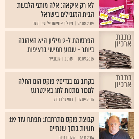
לא רק איקאה: אלה מותגי הלבשת
הבית המובילים בישראל
26.08.2019
מיכל רז-חיימוביץ' ושני מוזס
הפרסומת ל-9 מיליון היא האהובה
ביותר - שבוע חמישי ברציפות
10.09.2015
ענת ביין-לובוביץ'
בקרוב גם בגדים? פוקס הום החלה
למכור מתנות לחג באינטרנט
07.09.2015
רועי גולדנברג
קבוצת פוקס מתרחבת: תפתח עוד 119
חנויות בתוך שנתיים
16.11.2014
אילנית חיות