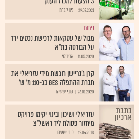
3 הצעות למכרז הענק
29.07.2021
גיא ליברמן
ניתוח
מבול של עסקאות לרכישת נכסים ירד
על הבורסה בת"א
11.05.2020
אביב לוי
קרן ג'נריישן רוכשת מידי עזריאלי את
חברת ההתפלה GES בכ-110 מ' ש'
26.01.2020
קובי ישעיהו
עזריאלי ושיכון ובינוי יקימו פרויקט
מיחזור פסולת ליד ראשל"צ
12.04.2018
קובי ישעיהו