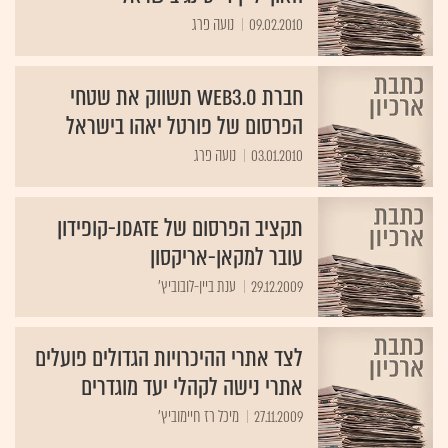
09.02.2010
נועה פרג
חברת WEB3.0 תשווק את שטחי
הפרסום של פורטל יאהו בישראל
03.01.2010
נועה פרג
תקציב הפרסום של JDATE-קופידון
עובר למקאן-אריקסון
29.12.2009
ענת ביין-לובוביץ'
לצד אתרי ההיכרויות הגדולים פועלים
אתרי נישה לקהלי יעד מוגדרים
27.11.2009
מיכל רז חיימוביץ'