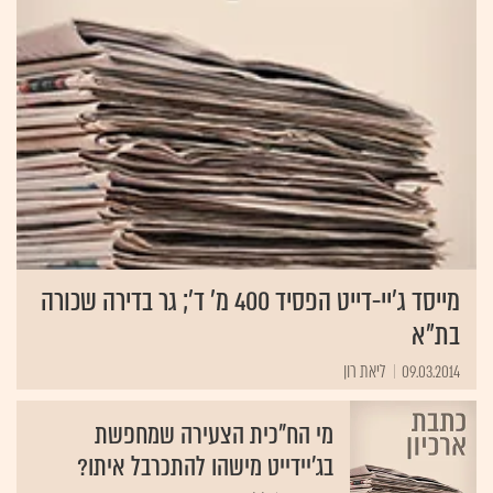
מייסד ג'יי-דייט הפסיד 400 מ' ד'; גר בדירה שכורה
בת"א
09.03.2014
ליאת רון
מי הח"כית הצעירה שמחפשת
בג'יידייט מישהו להתכרבל איתו?