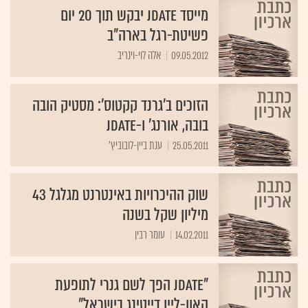
מייסד JDate יבקש תוך 20 יום
פשיטת-רגל בארה"ב
09.05.2012
אלה לוי-וינריב
הזוכים ב'גרנד קקטוס': מסטיק הובה
בובה, אורנג' ו-JDATE
25.05.2011
ענת ביין-לובוביץ'
שוק ההיכרויות באינטרנט מגלגל 43
מיליון שקל בשנה
14.02.2011
עומר רבין
"JDate הפך לשם גנרי לתופעת
האון-ליין דייטינג בישראל"