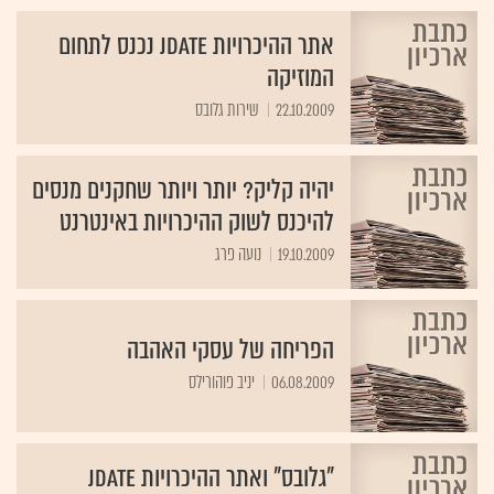
אתר ההיכרויות JDATE נכנס לתחום
המוזיקה
22.10.2009
שירות גלובס
יהיה קליק? יותר ויותר שחקנים מנסים
להיכנס לשוק ההיכרויות באינטרנט
19.10.2009
נועה פרג
הפריחה של עסקי האהבה
06.08.2009
יניב פוהורילס
"גלובס" ואתר ההיכרויות JDate