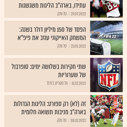
עתידו, בארה"ב הליגות משגשגות
29.07.2022
טל וולק
הפסד של 150 מיליון דולר בשנה:
המשחק האייקוני עוזב את פיפ"א
21.05.2022
טל וולק
שתי חקירות בשלושה ימים: סופרבול
של שערוריות
11.02.2022
וול סטריט ג'ורנל
זה (לא) רק ספורט: הליגות הגדולות
בארה”ב מניבות תשואה חלומית
08.01.2022
טל וולק