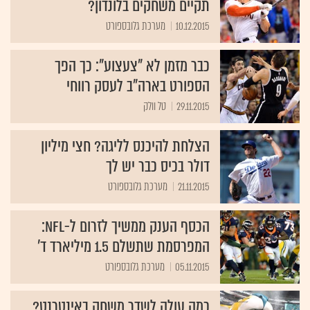
תקיים משחקים בלונדון?
10.12.2015
מערכת גלובספורט
כבר מזמן לא "צעצוע": כך הפך
הספורט בארה"ב לעסק רווחי
29.11.2015
טל וולק
הצלחת להיכנס לליגה? חצי מיליון
דולר בכיס כבר יש לך
21.11.2015
מערכת גלובספורט
הכסף הענק ממשיך לזרום ל-NFL:
המפרסמת שתשלם 1.5 מיליארד ד'
05.11.2015
מערכת גלובספורט
כמה עולה לשדר משחק באינטרנט?