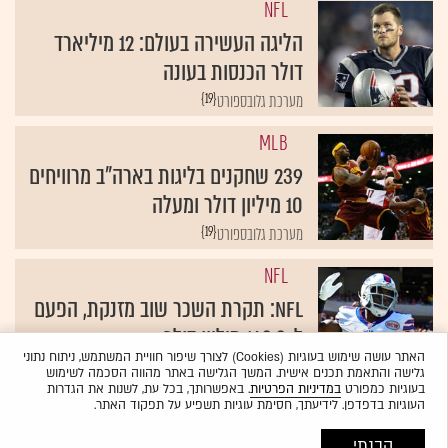
NFL
הליגה העשירה בעולם: 12 מיליארד
דולר הכנסות בעונה
{19}
מערכת גלובספורט
MLB
239 שחקנים בליגות בארה"ב מרוויחים
10 מיליון דולר ומעלה
{19}
מערכת גלובספורט
NFL
NFL: תקרת השכר שוב מזנקת, הפעם
ל-143.3 מיליון דולר
האתר עושה שימוש בעוגיות (Cookies) לצורך שיפור חוויית המשתמש, ניתוח נתוני
{19}
טל וולק
גלישה והתאמת תכנים אישית. המשך הגלישה באתר מהווה הסכמה לשימוש
בעוגיות כמפורט
במדיניות הפרטיות
. באפשרותך, בכל עת, לשנות את הגדרות
העוגיות בדפדפן. לידיעתך, חסימת עוגיות תשפיע על תפקוד האתר.
הבנתי