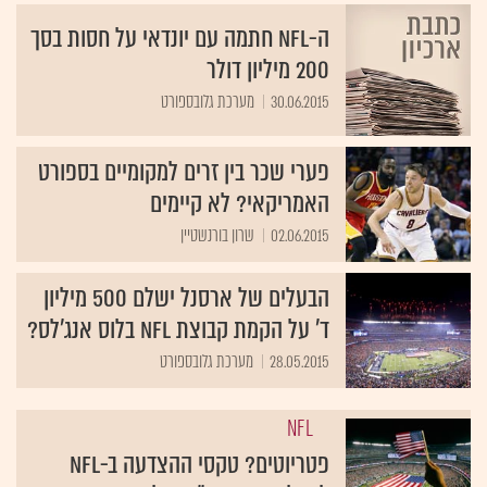
ה-NFL חתמה עם יונדאי על חסות בסך
200 מיליון דולר
30.06.2015
מערכת גלובספורט
פערי שכר בין זרים למקומיים בספורט
האמריקאי? לא קיימים
02.06.2015
שרון בורנשטיין
הבעלים של ארסנל ישלם 500 מיליון
ד' על הקמת קבוצת NFL בלוס אנג'לס?
28.05.2015
מערכת גלובספורט
NFL
פטריוטים? טקסי ההצדעה ב-NFL