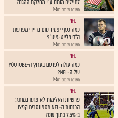
לחיילים מומנו ע"י מחלקת ההגנה
{19}
מערכת גלובספורט
NFL
כמה כסף יפסיד טום בריידי מפרשת
ה"דיפלייט-גייט"?
{19}
מערכת גלובספורט
NFL
כמה עולה לפרסם בערוץ ה-YouTube
של ה-NFL?
{19}
מערכת גלובספורט
NFL
פרשיות האלימות לא פגעו במותג:
הכנסות ה-NFL מספונסרים קפצו
ב-7.5% בתוך שנה