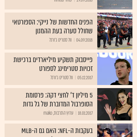
הפנים החדשות של נייקי: הספורטאי
שחולל סערה בעת ההמנון
04.09.2018
וול סטריט ג'ורנל
פייסבוק תשקיע מיליארדים ברכישת
זכויות סטרימינג לספורט
05.12.2017
וול סטריט ג'ורנל
5 מיליון ד' לחצי דקה: פרסומת
הסופרבול המדוברת של גל גדות
18.01.2017
ערוץ התרבות, mako
בעקבות ה-NFL: האם גם ה-MLB