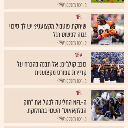
{19}
מערכת גלובספורט
NFL
שיחקת פוטבול מקצועני? יש לך סיכוי
גבוה לפשוט רגל
{19}
מערכת גלובספורט
NBA
כוכב קולג'ים: אל תבנה בהכרח על
קריירת ספורט מקצוענית
{19}
מערכת גלובספורט
NFL
ה-NFL החליטה לבטל את "חוק
הבלקאאוט" השנוי במחלוקת
{19}
מערכת גלובספורט