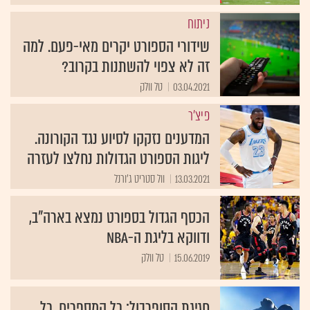
ניתוח
שידורי הספורט יקרים מאי-פעם. למה
זה לא צפוי להשתנות בקרוב?
03.04.2021
טל וולק
פיצ'ר
המדענים נזקקו לסיוע נגד הקורונה.
ליגות הספורט הגדולות נחלצו לעזרה
13.03.2021
וול סטריט ג'ורנל
הכסף הגדול בספורט נמצא בארה"ב,
ודווקא בליגת ה-NBA
15.06.2019
טל וולק
חגיגת הסופרבול: כל המספרים, כל