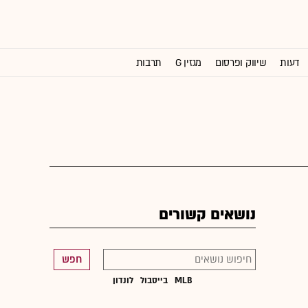
דעות
שיווק ופרסום
מגזין G
תרבות
וול סטריט ג'ורנל
נושאים קשורים
חפש
MLB
בייסבול
לונדון