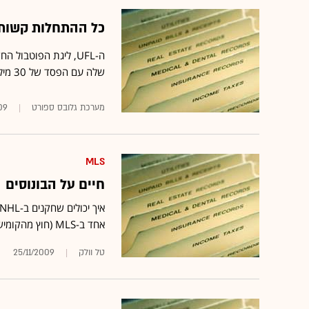
כל ההתחלות קשות.
ה-UFL, ליגת הפוטב
שלה עם הפסד של 30 מיליון דולר, גבוה ב-6 מיליון דולר מהתחזיות
מערכת גלובס ספורט
09
MLS
חיים על הבונוסים
אחד ב-MLS (חוץ מהקומישנר) לא מבסוט שנכנסות קבוצות חדשות לליגה?
טל וולק
25/11/2009