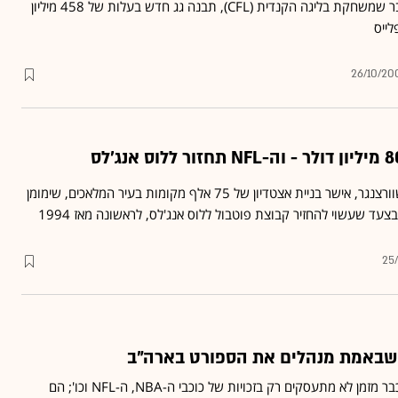
BC ליונס, הקבוצה מוונקובר שמשחקת בליגה הקנדית (CFL), תבנה גג חדש בעלות של 458 מיליון
26/10/20
מושל קליפורניה, ארנולד שוורצנגר, אישר בניית אצטדיון של 75 אלף מקומות בעיר המלאכים, שימומן
עד שעשוי להחזיר קבוצת פוטבול ללוס אנג'לס, לראשונה מאז 1994
25
 שבאמת מנהלים את הספורט בארה"ב
ארגוני השחקנים בארה"ב כבר מזמן לא מתעסקים רק בזכויות של כוכבי ה-NBA, ה-NFL וכו'; הם