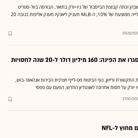
 שבהן זכתה קבוצת הבייסבול של ניו-יורק בתואר, הבורסה בוול-סטריט
הגיבה בשנה לאחר מכן בעלייה ממוצעת של 10%; ה-MLB תעניק ליאנקיז מענק אליפות בגובה 20
05/11/20
הג'איינטס והג'טס סגרו את הפינה: 160 מיליון דולר ל-20 שנה לחסויות
תקשורת ורייזון, גוף הביטוח מט-לייף ויצרנית הבירות אנהאוזר-בוש,
ו יורק על חסות אחרונה לאצטדיון החדש, הפעם עם פפסי
27/10/20
מחוץ ל-NFL