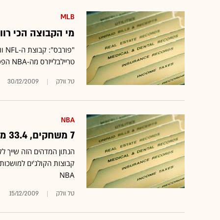
MLB
מי הקבוצה הכי רו
טריילבלייזרס מה-NBA הפסידה הכי הרבה: 279 מיליון דולר
טל וולק
30/12/2009
NBA
7 משחקים, 33.4 מיליון דולר הכנסות
הנתון המדהים הזה שייך ל
קבוצות הקולג'ים למושכות
NBA
טל וולק
15/12/2009