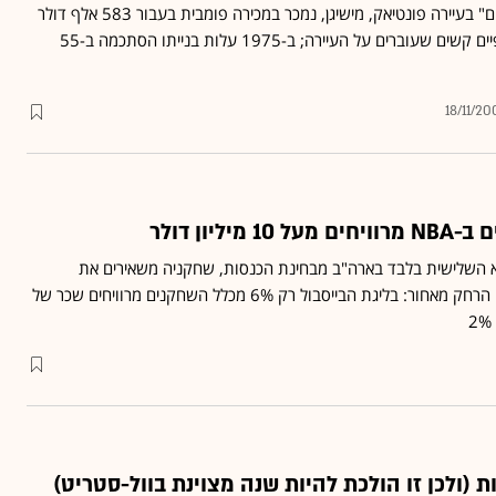
אצטדיון הפוטבול "סילברדום" בעיירה פונטיאק, מישיגן, נמכר במכירה פומבית בעבור 583 אלף דולר
בלבד, בעקבות קשיים כספיים קשים שעוברים על העיירה; ב-1975 עלות בנייתו הסתכמה ב-55
18/11/20
א השלישית בלבד בארה"ב מבחינת הכנסות, שחקניה משאירים את
החבר'ה מה-MLB וה-NFL הרחק מאחור: בליגת הבייסבול רק 6% מכלל השחקנים מרוויחים שכר של
ת (ולכן זו הולכת להיות שנה מצוינת בוול-סטריט)