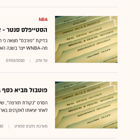
NBA
הסטייפלס סנטר - 
מה-WNBA ייצר בשנה האחרונה הכנסה של 300 מיליון דולר (13,897 דולר לכיסא)
טל וולק
07/01/2010
פוטבול מביא כסף ג
לאחר יציאתו לאקרנים באר
מערכת גלובס ספורט
10