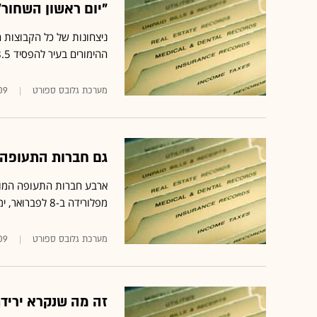
"יום ראשון השחור"
ההימורים בעיר להפסיד 8.5 מיליון דולר; אחד ממנהלי הסוכנויות: "היום הכי גרוע מזה 22 שנה"
מערכת גלובס ספורט
09
גם חברות התעופה 
מפלורידה ב-8 לפברואר, יממה לאחר משחק הגמר של ליגת ה-NFL
מערכת גלובס ספורט
09
זה מה שנקרא יריד