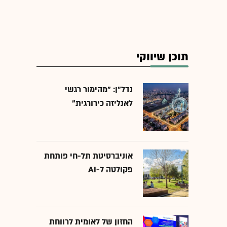
תוכן שיווקי
נדל"ן: "מהימור רגשי
לאנליזה כירורגית"
אוניברסיטת תל-חי פותחת
פקולטה ל-AI
החזון של לאומית לרווחת