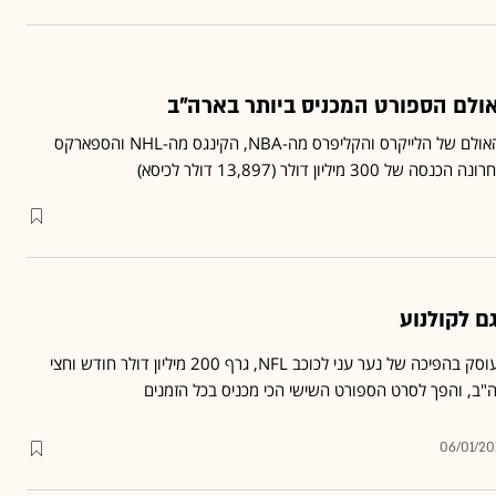
אולם הספורט המכניס ביותר בארה"ב
בדיקת "פורבס" מצאה כי האולם של הלייקרס והקליפרס מה-NBA, הקינגס מה-NHL והספארקס
ם לקולנוע
הסרט "נקודת תורפה", שעוסק בהפיכה של נער עני לכוכב NFL, גרף 200 מיליון דולר חודש וחצי
ה"ב, והפך לסרט הספורט השישי הכי מכניס בכל הזמנים
06/01/20