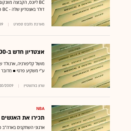
דולר באצטדיון שלה - BC פלייס
מערכת גלובס ספורט
09
אצטדיון חדש ב-800 מיליון דולר - וה-NFL תחזור ללוס אנג'לס
ע"י משקיע פרטי ■ מדובר בצ
שרון בורנשטיין
/10/2009
NBA
תכירו את האנשים