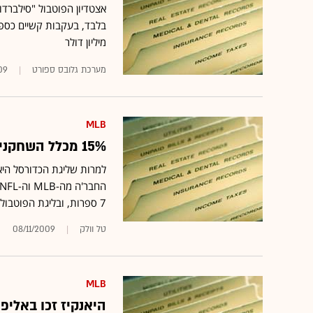
מיליון דולר
מערכת גלובס ספורט
09
MLB
15% מכלל השחקנים ב-NBA מרוויחים מעל 10 מיליון דולר
למרות שליגת הכדורסל הי
7 ספרות, ובליגת הפוטבול 2%
טל וולק
08/11/2009
MLB
היאנקיז זכו באליפו