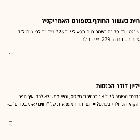
וחית בעשור החולף בספורט האמריקני?
"פורבס": קבוצת ה-NFL וושינגטון רד-סקינס רשמה רווח תפעולי של 728 מיליון דולר; פורטלנד
קבוצת הפוטבול של אוניברסיטת טקסס, והיא ממש לא לבד. איך הפכו
 הקהל הגדולות בעולם? ■ וגם: מה המשמעות של "חוזים לא-מובטחים" ב-