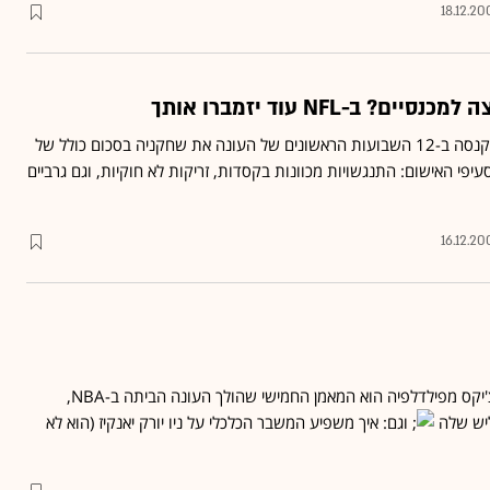
18.12.20
? ב-NFL עוד יזמברו אותך
ליגת הפוטבול האמריקנית קנסה ב-12 השבועות הראשונים של העונה את שחקניה בסכום כולל של
עיפי האישום: התנגשויות מכוונות בקסדות, זריקות לא חוקיות, וגם גרביים
16.12.20
: מוריס צ'יקס מפילדלפיה הוא המאמן החמישי שהולך העונה הביתה ב-NBA,
ליש שלה
וגם: איך משפיע המשבר הכלכלי על ניו יורק יאנקיז (הוא לא