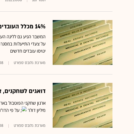
תומר גנון
15.12.2008
14% מכלל העובדים ב-NFL יפוטרו
המשבר הגיע גם לליגה העשי
על צעדי התייעלות במסגרתם יפוטר
יגויסו עובדים חדשים
מערכת גלובס ספורט
08
דואגים לשחקנים, 
מיליון דולר
על פי הדו"ח שהו
מערכת גלובס ספורט
08