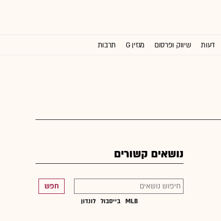
דעות
שיווק ופרסום
מגזין G
תרבות
וול סטריט ג'ורנל
נושאים קשורים
חפש
MLB
בייסבול
לונדון