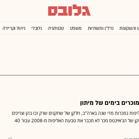
ן והשקעות
נדל''ן ותשתיות
משפט
טכנולוגיה
גלובלי
ניהול וקריירה
וכרים בימים של מיתון
1, טבעות אליפות נמכרות מדי שנה בארה"ב, חלקן של שחקנים שרק זכו בהן וצריכים
באופן דחוף את הכסף. שחקן של הג'איינטס מכר לא מכבר את טבעת האליפות מ-2008 עבור 40