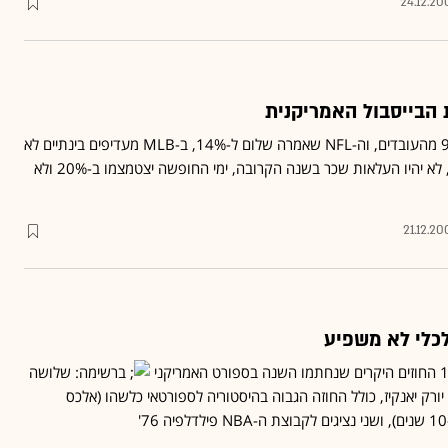
24.12.20
 הבייסבול האמריקנית
בניגוד ל-NBA שפיטרה 9% מהעובדים, וה-NFL שאמרה שלום ל-14%, ב-MLB מעדיפים בינתיים לא
עם זאת, לא יהיו העלאות שכר בשנה הקרובה, ימי החופשה יצטמצמו ב-20% ולא
21.12.20
כלי לא משפיע
ברשימה: שלושה
ים לקבוצת ה-MLB ניו יורק יאנקיז, כולל החוזה הגבוה בהיסטוריה לספורטאי כלשהו (אלכס