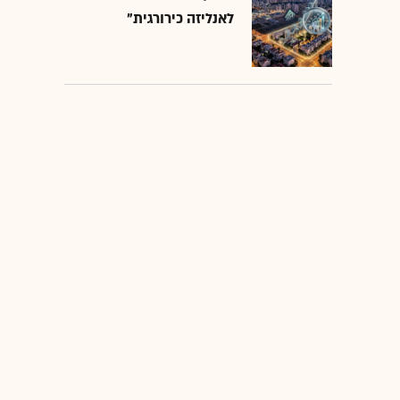
לאנליזה כירורגית"