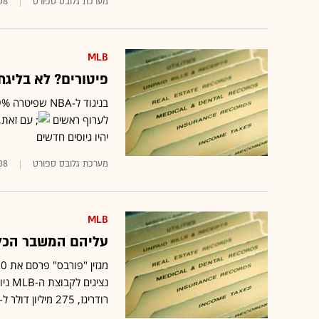
מערכת גלובס ספורט
08
MLB
פיטורים? לא בליגת
לערוף ראשים
יהיו גיוסים חדשים
מערכת גלובס ספורט
08
MLB
עליהם המשבר הכל
מגזין "פורבס" פרסם את 10 החוזים היקרים שנחתמו השנה בספורט האמריקני
נציג
רודריגז, 275 מיליון דולר ל-10 שנים), ושני נציגים לקבוצת ה-NBA פילדלפיה 76'