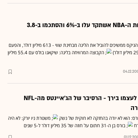
ההכנסות של קבוצות ה-NBA אשתקד עלו ב-6% והסתכמו ב-3.8
לפי דירוג "פורבס" החדש, הניקס ממשיכים להוביל את הליגה מבחינת שווי - 613 מיליון דולר, והפעם
הקבוצה המרוויחה בליגה: שיקאגו בולס עם 55.4 מיליון
04.12.20
אחרי שבטעות ירה לעצמו בירך - הרסיבר של הג'איינטס מה-NFL
רה
ורס: הוא לא יודה בהחזקה לא חוקית של נשק
משטרת ניו יורק: לא היה
דח
בורס בן ה-31 חתום על חוזה של 35 מיליון דולר ל-5 שנים
01.12.20