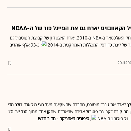
קאוובויס יארח גם את הפיינל פור של ה-NCAA
אחרי שנבחר לארח את משחק האולסטאר ב-NBA ב-2010, יארח האצטדיון של קבוצת הפוטבול גם
של ליגת כדורסל המכללות האמריקנית ב-2014
כ-93 אלף אוהדים
20.11.20
ך לאבד את ג'נרל מוטורס, החברה שהשקיעה מעל חצי מיליארד דולר מדי
מה קורה לקבוצת פוטבול אדירה שמאבדת שחקן אחד מתוך סגל של 70
ל סולומון ב-NBA
סיפורים מאמריקה - מדור חדש