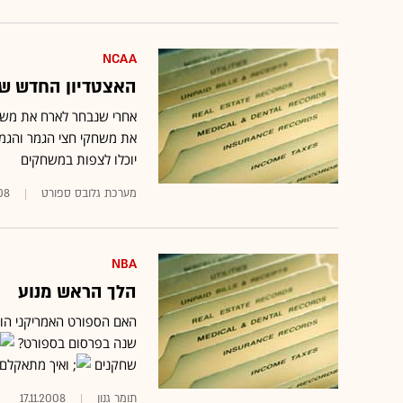
NCAA
האצטדיון החדש של ה
את משחקי חצי הגמר והגמר 
יוכלו לצפות במשחקים
מערכת גלובס ספורט
08
NBA
הלך הראש מנוע
האם הספורט האמריקני הול
שנה בפרסום בספורט?
שחקנים
ואיך מתאקלם ווי
תומר גנון
17.11.2008