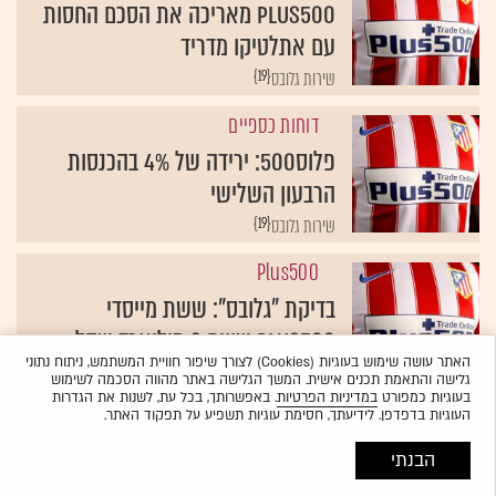
PLUS500 מאריכה את הסכם החסות
עם אתלטיקו מדריד
{19}
שירות גלובס
דוחות כספיים
פלוס500: ירידה של 4% בהכנסות
הרבעון השלישי
{19}
שירות גלובס
Plus500
בדיקת "גלובס": ששת מייסדי
Plus500 שווים 3 מיליארד שקל
האתר עושה שימוש בעוגיות (Cookies) לצורך שיפור חוויית המשתמש, ניתוח נתוני
{19}
טלי ציפורי
גלישה והתאמת תכנים אישית. המשך הגלישה באתר מהווה הסכמה לשימוש
בעוגיות כמפורט
במדיניות הפרטיות
. באפשרותך, בכל עת, לשנות את הגדרות
העוגיות בדפדפן. לידיעתך, חסימת עוגיות תשפיע על תפקוד האתר.
הבנתי