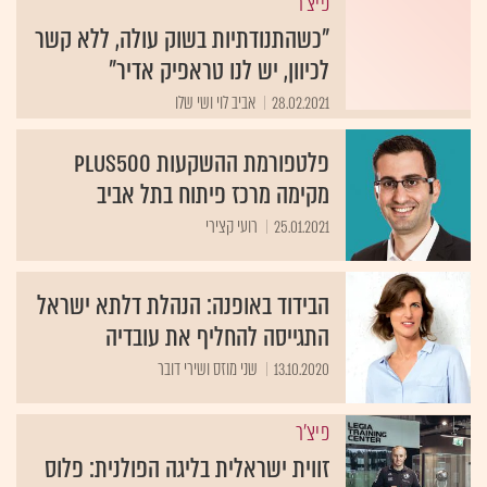
פיצ'ר
"כשהתנודתיות בשוק עולה, ללא קשר
לכיוון, יש לנו טראפיק אדיר"
28.02.2021
אביב לוי ושי שלו
פלטפורמת ההשקעות Plus500
מקימה מרכז פיתוח בתל אביב
25.01.2021
רועי קצירי
הבידוד באופנה: הנהלת דלתא ישראל
התגייסה להחליף את עובדיה
13.10.2020
שני מוזס ושירי דובר
פיצ'ר
זווית ישראלית בליגה הפולנית: פלוס