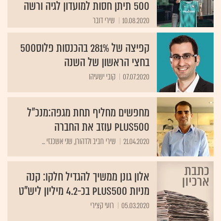
500 תיתן חסות למועדון לגיה ורשה
10.08.2020
שירי דובר
קפיצה של 281% בהכנסות פלוס500
בחצי הראשון של השנה
07.07.2020
קובי ישעיהו
מחפשים מחליף תחת מגפה:מנכ"ל
Plus500 עוזב את החברה
21.04.2020
שירי חביב ולדהורן, שני אשכנזי ...
אלון גונן ממשיך להגדיל חלקו: קנה
מניות Plus500 בכ-4.2 מיליון ליש"ט
05.03.2020
רועי קצירי