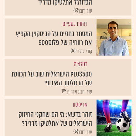
הכדורגל אתלטיקו מדריד
{19}
שירי דובר
דוחות כספיים
המסחר בחוזים על הביטקוין הקפיץ
את רווחיה של פלוס500
{19}
קובי ישעיהו
רגולציה
Plus500 הישראלית שוב על הכוונת
של הרגולטור האירופי
{19}
שירי חביב ולדהורן
אריקסון
זוהר בדשא: מי הם שחקני החיזוק
הישראלים של אתלטיקו מדריד?
{19}
שירי דובר