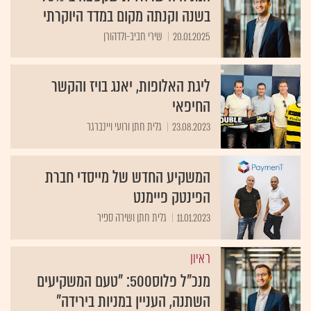
בשנה וקנתה מקום במדד היוקרתי
20.01.2025
שירי חביב-ולדהורן
ליגת האלופות, יאנג בויז והקשר
החיפאי
23.08.2023
גלית חתן ורועי ויינברגר
המשקיע החדש של מייסדי חברת
הפינטק פיימנט
11.01.2023
גלית חתן ושירה ספיר
ראיון
מנכ"ל פלוס500: "טעם המשקיעים
השתנה, העניין במניות בירידה"