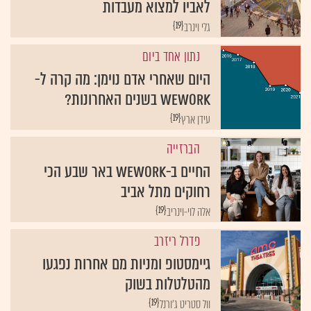
לאביו למצוא מעבדות
{19}
גלי וינרב
נתון אחד ביום
היום שאחרי אדם נוימן: מה קרה ל-
WeWork בשנים האחרונות?
{19}
עידן ארץ
הברזייה
החיים ב-WeWork באר שבע הכי
רחוקים מתל אביב
{19}
אלה לוי-וינריב
פדרל ריזרב
גיימסטופ ומניות מם אחרות נפגעו
מהטלטלות בשוק
{19}
וול סטריט ג'ורנל