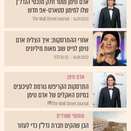
אדם נוימן מוסר חלק מנכסי הנדל״ן
שלו למימון סטארט-אפ חדש
The Wall Street Journal
14.09.2022
אחרי ההתרסקות: איך הצליח אדם
נוימן לגייס שוב מאות מיליונים
16.08.2022
נבו טרבלסי
אדם נוימן
התרסקות הקריפטו גורמת לעיכובים
במיזם האקלים של אדם נוימן
{19}
The Wall Street Journal
מתחמי משרדים
הבן שהקים חברת נדל"ן כדי לעזור