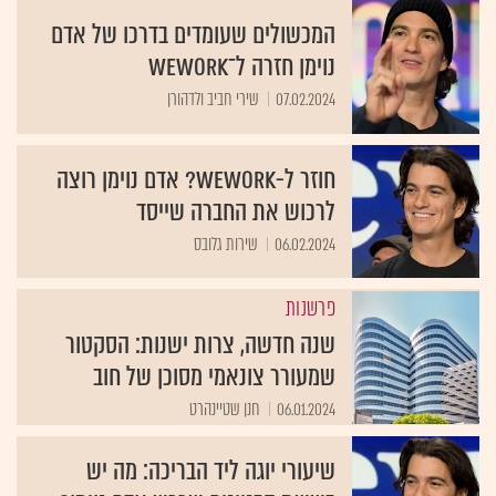
המכשולים שעומדים בדרכו של אדם
נוימן חזרה ל־WeWork
07.02.2024
שירי חביב ולדהורן
חוזר ל-WeWork? אדם נוימן רוצה
לרכוש את החברה שייסד
06.02.2024
שירות גלובס
פרשנות
שנה חדשה, צרות ישנות: הסקטור
שמעורר צונאמי מסוכן של חוב
06.01.2024
חנן שטיינהרט
שיעורי יוגה ליד הבריכה: מה יש