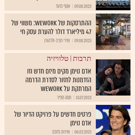
09.08.2023
אסף גלעד
ההתרסקות של WeWork: משווי של
47 מיליארד דולר להערת עסק חי
09.08.2023
שירי חביב-ולדהורן
|
תרבות
טלוויזיה
אדם נוימן מקים מיזם חדש וזו
הזדמנות לחזור לסדרת הדרמה
המרתקת על WeWork
13.07.2023
תמה ספיר
פרטים חדשים על פרויקט הדיור של
אדם נוימן
08.02.2023
שירות גלובס