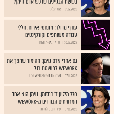
בששת הבניינים שרכש אדם נוימן?
14.12.2023
אסף גלעד
עודף מדולר: מתחמי אירוח, חללי
עבודה משותפים וקורקינטים
10.12.2023
שירי חביב-ולדהורן
גם אחרי אדם נוימן: ההימור שהפך את
WeWork לפושטת רגל
The Wall Street Journal
07.11.2023
770 מיליון ד' במזומן: נוימן הוא אחד
המרוויחים הבודדים מ-WeWork
07.11.2023
שירי חביב ולדהורן