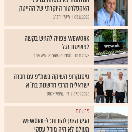
האקסלרטור היוקרתי של ההייטק
05.11.2023
מיטל וייזברג
WeWork צפויה להגיש בקשה
לפשיטת רגל
The Wall Street Journal
01.11.2023
טיסנקרופ השיקה בשת"פ עם חברה
ישראלית מרכז חדשנות בת"א
07.09.2023
דין שמואל אלמס
פרשנות
הגיע הזמן להודות: ל-WeWork
מעולם לא היה מודל עסקי