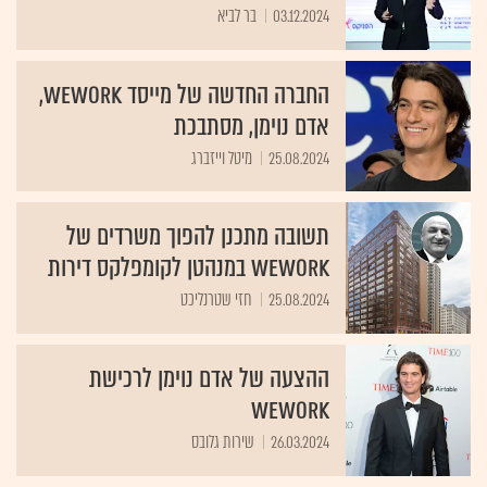
03.12.2024
בר לביא
החברה החדשה של מייסד WEWORK,
אדם נוימן, מסתבכת
25.08.2024
מיטל וייזברג
תשובה מתכנן להפוך משרדים של
WeWork במנהטן לקומפלקס דירות
25.08.2024
חזי שטרנליכט
ההצעה של אדם נוימן לרכישת
WeWork
26.03.2024
שירות גלובס