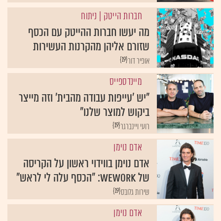
חברות הייטק
| ניתוח
מה יעשו חברות ההייטק עם הכסף
שזורם אליהן מהקרנות העשירות
{19}
אופיר דור
מיינדספייס
"יש 'עייפות עבודה מהבית' וזה מייצר
ביקוש למוצר שלנו"
{19}
רועי ויינברגר
אדם נוימן
אדם נוימן בווידוי ראשון על הקריסה
של WeWork: "הכסף עלה לי לראש"
{19}
שירות גלובס
אדם נוימן