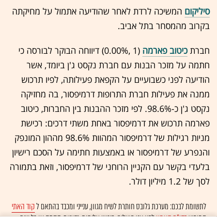
סיליקום
המשיכה לרדת לאחר שהודיעה אתמול על מחיקתה
בקרוב מהמסחר בתל אביב.
חברת
כיטוב פארמה
(1 ,‎
0.00%
‏) דיווחה הבוקר לבורסה כי
חתמה על מזכר הבנות עם חברת נקסט ג'ן ביומד, אשר
הודיעה לפני כשבועיים על הקפאת פעילותה, לפיו תרכוש
ממנה את פעילות חברת התרופות דרמיפסור, בה מחזיקה
נקסט ג'ן כ-98.6%. לפי מזכר ההבנות בין החברות, כיטוב
פארמה תרכוש את דרמיפסור באחת משתי דרכים: רכישת
מניות רגילות של דרמיפסור המהוות 98.6% מההון המונפק
והנפרע של דרמיפסור או באמצעות חתימה על הסכם רישיון
בלעדי בקשר עם הקניין הרוחני של דרמיפסור, וזאת בתמורה
לסך של 1.2 מיליון דולר.
לתשומת לבכם: מערכת גלובס חותרת לשיח מגוון, ענייני ומכבד בהתאם ל
קוד האתי