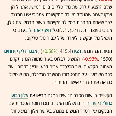
שלב ההצעות לרכישת גולן טלקום ביום חמישי. אתמול הן
זינקו לאחר שמנכ"ל משרד התקשורת אמר כי אינו מתנגד
לכך שאחת מחברות הסלולר הקיימות בשוק תרכוש את גולן,
אם כי באוצר יתנגדו לכך. "גלובס"
חשף אתמול
בערב כי
מיכאל גולן יבקש מיליארד שקל עבור גולן טלקום.
מניות הגז דוגמת
רציו
(415.4 ,‎
+0.58%
‏) ,
אבנר
ו
דלק קידוחים
(1590 ,‎
-0.93%
‏) המשיכו לבלוט בעוד מתווה הגז מתקדם
מאחורי הקלעים. שר הכלכלה אריה דרעי יודיע בקרוב - אולי
כבר השבוע - על התפטרותו ממשרד הכלכלה, מה שיסלול
כנראה את הדרך לאישור המתווה.
הקשיים ביישום הסדר הנושים במגה הביאו את
אלון רבוע
כחול
לבקש דחייה
בתשלום האג"ח. נוכח חוסר הסכמות עם
הבנקים על הסדר הנושים במגה, ביקשה אלון רבוע כחול