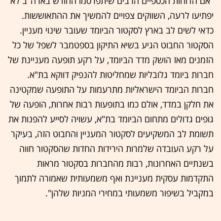
"אם הדוחות הכספיים הרבים שיתפרסמו החודש בארה"ב לא
יפתיעו לרעה, השווקים צפויים להמשיך את ההתאוששות.
כדאי לשים לב בארץ לסקטור הביומד שעובר שינוי מעניין.
הסקטור החבוט הגיע בשיא התיקון בספטמבר לשפל של כל
הזמנים מאז הושק מדד הביומד, על רקע תופעה מעניינת של
חברות ביומד גלובליות שמחליטות להנפיק דווקא בת"א.
חברות הביומד הישראליות מתרעמות על התופעה שמקטינה
את חלקן במדד, אולם כמו בתופעות רבות אחרות, הופעה של
גופים גדולים מתחום הביומד בת"א, עשויה לסייע להפנות את
תשומת לב המשקיעים לסקטור המעניין והחבוט הזה, בעיקר
על רקע העובדה שלמרות הירידות החדות שהסקטור חווה
בשנתיים האחרונות, רבות מהחברות בסקטור מראות
התקדמות עסקית מעניינת ואף משמעותית שאמורה לתמוך
במקביל בשיפור משמעותי במחירי המניות שלהן".