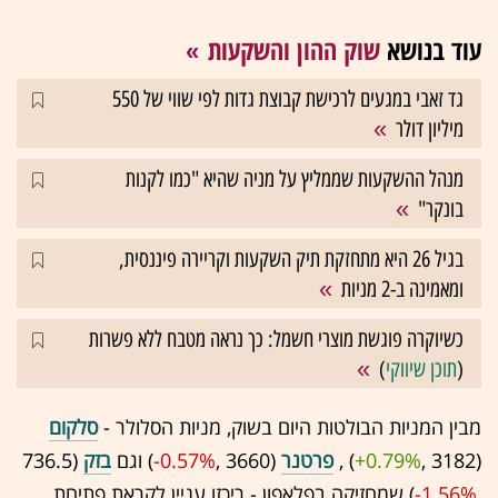
עוד בנושא
שוק ההון והשקעות
גד זאבי במגעים לרכישת קבוצת גדות לפי שווי של 550
מיליון דולר
מנהל ההשקעות שממליץ על מניה שהיא "כמו לקנות
בונקר"
בגיל 26 היא מתחזקת תיק השקעות וקריירה פיננסית,
ומאמינה ב-2 מניות
כשיוקרה פוגשת מוצרי חשמל: כך נראה מטבח ללא פשרות
(
תוכן שיווקי
)
מבין המניות הבולטות היום בשוק, מניות הסלולר -
סלקום
(3182 ,‎
+0.79%
‏) ,
פרטנר
(3660 ,‎
-0.57%
‏) וגם
בזק
(736.5
,‎
-1.56%
‏) שמחזיקה בפלאפון - ריכזו עניין לקראת פתיחת