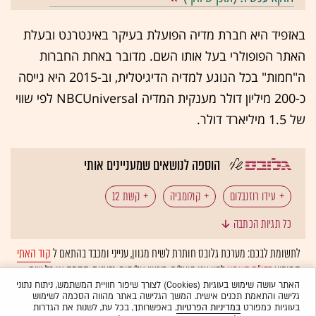
באזפיד היא חברת מדיה הפועלת בעיקר באינטרנט ובעלת
האתר הפופולרי בעל אותו השם. מדובר באחת החברות
ה"חמות" בכל הנוגע למדיה הדיגיטלית, וב-2015 היא גייסה
כ-200 מיליון דולר מענקית המדיה NBCUniversal לפי שווי
של 1.5 מיליארד דולר.
הוספה לנושאים שמעניינים אותי
עידו רוזנבלום
קולומביה
קשת 12
כל תגיות הכתבה
תוכניות טלוויזיה
שעשועוני טלוויזיה
לתשומת לבכם: מערכת גלובס חותרת לשיח מגוון, ענייני ומכבד בהתאם ל
קוד האתי
המופיע
בדו"ח האמון
לפיו אנו פועלים. ביטויי אלימות, גזענות, הסתה או כל שיח
בלתי הולם אחר מסוננים בצורה
אוטומטית
ולא יפורסמו באתר.
האתר עושה שימוש בעוגיות (Cookies) לצורך שיפור חוויית המשתמש, ניתוח נתוני
גלישה והתאמת תכנים אישית. המשך הגלישה באתר מהווה הסכמה לשימוש
בעוגיות כמפורט
במדיניות הפרטיות
. באפשרותך, בכל עת, לשנות את הגדרות