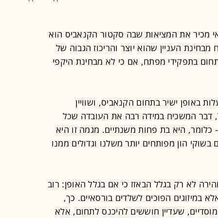
אי מכיר את המציאות שבה סקטור הקנאביס הוא
מבחינת העניין שהוא יוצר והריכוז הגבוה של
ום בתפקידי מפתח, אם כי לא מבחינת היקפי
ל 20 חברות שפועלות באופן ישיר בתחום הקנאביס, ושוויין
2.3 מיליארד שקל, דבר המשכיח במידה רבה את העובדה שכל
עילות הזו התחילה רק בסוף 2017 - כלומר, היא בת פחות משנתיים. מגמה זו היא
שוקי הון מפותחים יותר משלנו וגדולים ממנו
ירה לא רק בגלל הבאזז כי אם בגלל האופן: רוב
 במיזוגים הפוכים לשלדים בורסאיים. כך,
מוסדיים, שעדיין חוששים להיכנס לתחום, אלא