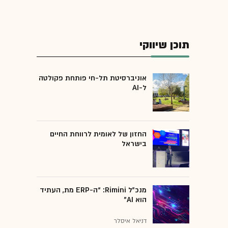
תוכן שיווקי
אוניברסיטת תל-חי פותחת פקולטה
ל-AI
החזון של לאומית לרווחת החיים
בישראל
מנכ״ל Rimini: “ה-ERP מת, העתיד
הוא AI"
דניאל איסלר