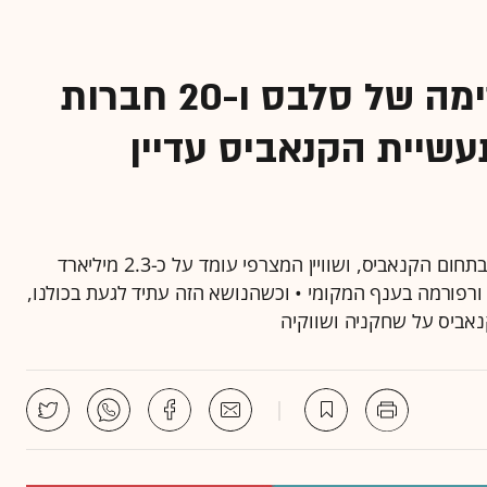
ראשי ממשלה לשעבר, ערימה של סלבס ו-20 חברות
שיית הקנאביס עדיין
בישראל נסחרות היום 20 חברות שפועלות באופן ישיר בתחום הקנאביס, ושוויין המצרפי עומד על כ-2.3 מיליארד
רפורמה בענף המקומי • וכשהנושא הזה עתיד לגעת בכולנו,
אביס על שחקניה ושווקיה