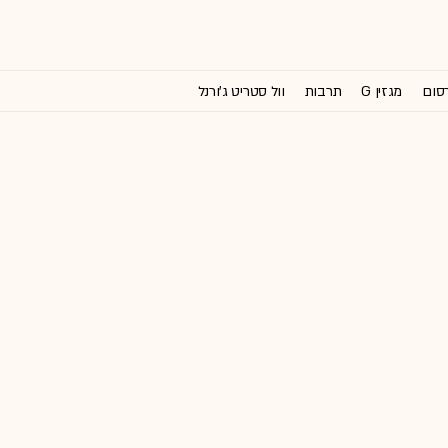
רסום
מגזין G
תרבות
וול סטריט ג'ורנל