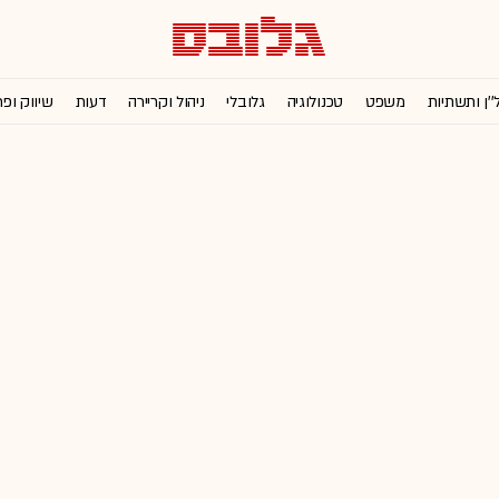
''ן ותשתיות
משפט
טכנולוגיה
גלובלי
ניהול וקריירה
דעות
שיווק ופ