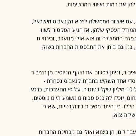
להן את רמות השווי המרשימות.
 עם אישור הממשלה ליצוא הקנאביס מישראל,
מודל העסקי שלהן. אז הגיע הסקטור לשווי
דולר. מאז נפלה הממשלה והיצוא אולי מתעכב, ובינתיים
כמו גם בוחן את התבססות החברות בשוק
יבור, וניתן לסכום את היקף הגיוסים מן הציבור
ק גורם מוסדי אחד השקיע בחברת קנאביס נסחרת -
הכשרה חברה לביטוח, עם השקעה של 10 מיליון שקל בטוגדר. על פי ההערכות, ברגע
ם, יוכלו להיכנס סכומים משמעותיים נוספים.
הללו, בין היתר מסיבות בירוקרטיות, שאולי
של היצוא.
ר לים, הן ביצוא ואולי גם מבחינת החברות