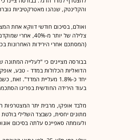
להצטרף למדד הדגל. בבורסה ציינו כי 
והקלינטק, שנהנו מאטרקטיביות גובר
ואולם, בסיכום חודשי דווקא אחת המ
צלילה של יותר מ-0%
(המסתכם אחרי הירידות האחרונות בכ-110%).
הדואליות הכלולות במדד - טבע, אופקו 
בעוד הירידה החודשית בפריגו הסתכמה בכ
ולעומתה סאפיינס עלתה בסיכום אוגוסט ב