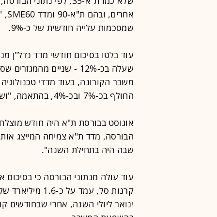
שלא כמו ת"א-35, לפי נתו
אחרי
שמסכמות עלייה חודשית של כ-9%.
שעלה בכ-12% - שניים מהמג
משבר הקורונה, בעוד מדדי טכנולוגיה 
החולף בכ-7% ובכ-4%, בהתאמה, "ושברו את השיא שבו היו בחודש הקודם".
אוגוסט בבורסת ת"א היה חודש מוצלח ל
שבה היה בתחילת השנה".
עוד עולה מנתוני הבורסה כי בסיכום א
ינואר ליולי השנה, אחרי שבחודשים ק