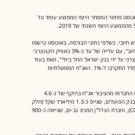
גוסט מחזור המסחר היומי הממוצע עומד על
חיובי, כשלפי נתוני הבורסה, באוגוסט נרשמו
עליות שערים "במרבית מדדי איגרות החוב", עם עלייה של עד כ-3% באפיק הקונצרני
ני על ידי בנק ישראל החל ביולי", וזאת בעוד
העליות באג"ח הממשלתיות צמודות המדד התקרבו ל-1%. האג"ח הממשלתיות
לפי נתוני הבורסה, בסיכום חודשי גייסו החברות מהציבור אג"ח בהיקף של כ-4.6
מיליארד שקל ב-16 הנפקות, בהובלת בנק הפועלים, שגייס כ-1.3 מיליארד שקל (חלק
מהסכום באמצעות הנפקת אג"ח COCO), וחברת הנדל"ן המניב גב-ים, שגייסה כ-900