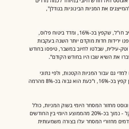
ני הבורסה, אוגוסט היה חודש חיובי במיוחד לכמה מדדים
ם, ובהם ת"א-90 ומדד SME60, "המייצגים את המניות הבינוניות בגודלן",
עוד בלטו בסיכום חודשי מדד נדל"ן מניב חו"ל, שקפץ בכ-16%, ומדד ביטוח פלוס,
זרים שספגו ירידות חדות מוקדם יותר השנה בעקבות
וטק-עילית, שבלטו לחיוב במשבר, טיפסו בחודש
מדי גם עבור המניות הקטנות, ולפי נתוני
הבורסה, מדד ת"א צמיחה המייצג אותן קפץ בכ-16%, ו"כעת הוא גבוה בכ-8% מהרמה
וגוסט מחזור המסחר היומי בשוק המניות, כולל
קרנות סל, עמד על כ-1.6 מיליארד שקל - נמוך בכ-20% מהממוצע היומי בין החודשים
ודמים מחזורי המסחר עלו בצורה משמעותית