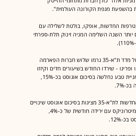
מניות אלה "כולן חברות מתחומי ההייטק
ת בהשפעת מגפת הקורונה העולמית".
צטרפות החדשות, אופקו, בולטת לשלילה עם
4, אחרי שמוקדם יותר השנה השלימה המניה זינוק תלת-ספרתי
בבורסה מציינים כי "לעלייה המתונה של מדד ת"א-35 גרמו שלוש חברות הפארמה
ופריגו - שירדו החודש בשיעורים חדים וקיזזו
יחד כ-1.8% מעליית המדד". זאת, כשמניית טבע נחלשה בסיכום אוגוסט בכ-15%,
-7%.
מלבד אופקו, מרבית יתר המצטרפות החדשות לת"א-35 מציגות בסיכום אוגוסט שינויים
מתונים יחסית, כשבצד השלילי בולטת מיטרוניקס עם ירידה חודשית של כ-4%,
כ-12%.