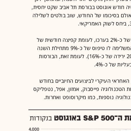
ה חודש אוגוסט בבורסת תל אביב שקט יחסית,
ואולם בסיכומו של החודש, שוב בולטים לשלילה
בסיכום חודשי מציג ת"א-35 התחזקות של כ-2% בערכו, לעומת קפיצה חודשית של
כ-7.5% במדד S&P 500 האמריקאי, המשלימה לו טיפוס של כ-9% מתחילת השנה
(בעוד ת"א-35 מציג מתחילתה של 2020 ירידה של כ-16%). לעומת זאת, הבורסות
יות של כ-4%.
האחראי העיקרי לביצועים החיוביים בחודש
הטכנולוגיה פייסבוק, אמזון, אפל, נטפליקס