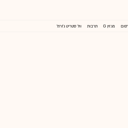
רסום
מגזין G
תרבות
וול סטריט ג'ורנל