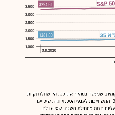
מית, שנעשה במהלך אוגוסט, היו שתלו תקוות
בשש מצטרפות החדשות למדד ת"א-35, המשתייכות לענפי הטכנולוגיה, שיסייעו
עליות חדות מתחילת השנה, שסייעו להן