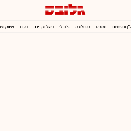
''ן ותשתיות
משפט
טכנולוגיה
גלובלי
ניהול וקריירה
דעות
שיווק ופ