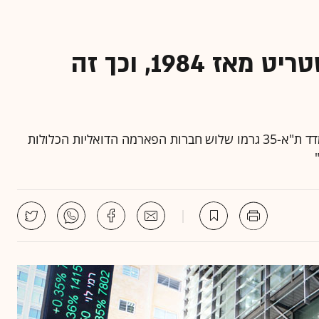
חודש אוגוסט החם בוול סטריט מאז 1984, וכך זה
בבורסה לניירות ערך מציינים כי "לעלייה המתונה של מדד ת"א-35 גרמו שלוש חברות הפארמה הדואליות הכלולות