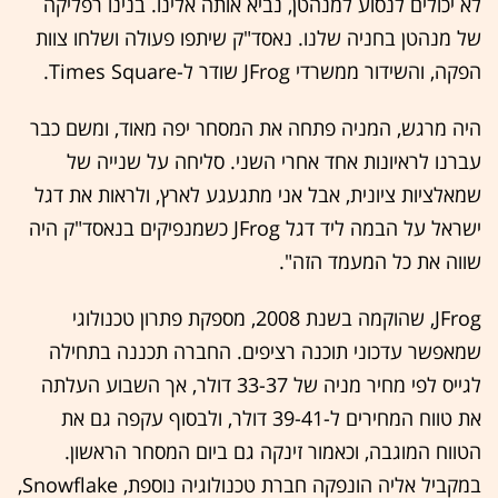
לא יכולים לנסוע למנהטן, נביא אותה אלינו. בנינו רפליקה
של מנהטן בחניה שלנו. נאסד"ק שיתפו פעולה ושלחו צוות
הפקה, והשידור ממשרדי JFrog שודר ל-Times Square.
היה מרגש, המניה פתחה את המסחר יפה מאוד, ומשם כבר
עברנו לראיונות אחד אחרי השני. סליחה על שנייה של
שמאלציות ציונית, אבל אני מתגעגע לארץ, ולראות את דגל
ישראל על הבמה ליד דגל JFrog כשמנפיקים בנאסד"ק היה
שווה את כל המעמד הזה".
JFrog, שהוקמה בשנת 2008, מספקת פתרון טכנולוגי
שמאפשר עדכוני תוכנה רציפים. החברה תכננה בתחילה
לגייס לפי מחיר מניה של 33-37 דולר, אך השבוע העלתה
את טווח המחירים ל-39-41 דולר, ולבסוף עקפה גם את
הטווח המוגבה, וכאמור זינקה גם ביום המסחר הראשון.
במקביל אליה הונפקה חברת טכנולוגיה נוספת, Snowflake,