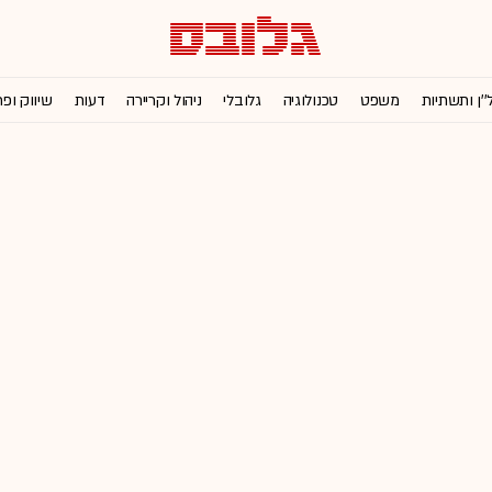
''ן ותשתיות
משפט
טכנולוגיה
גלובלי
ניהול וקריירה
דעות
שיווק ופ