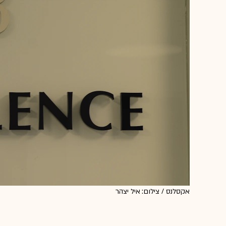
אקסלנס / צילום: איל יצהר