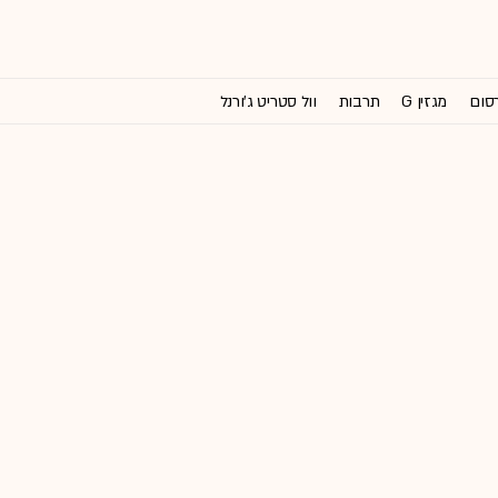
רסום
מגזין G
תרבות
וול סטריט ג'ורנל