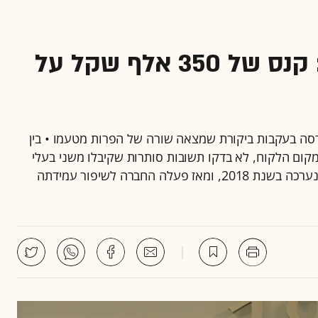
בגין הפרות צו הלבנת הון: קנס של 350 אלף שקל על
סה בעקבות ביקורת שמצאה שורה של הפרות מטעמו • בין
קום הלקוח, לא בדקו תשובות סותרות שקיבלו משני בעלי
חשבון ועוד • מחבר הבורסה נמסר: "מדובר בביקורת שנערכה בשנת 2018, ומאז פעלה החברה לשיפור עמידתה