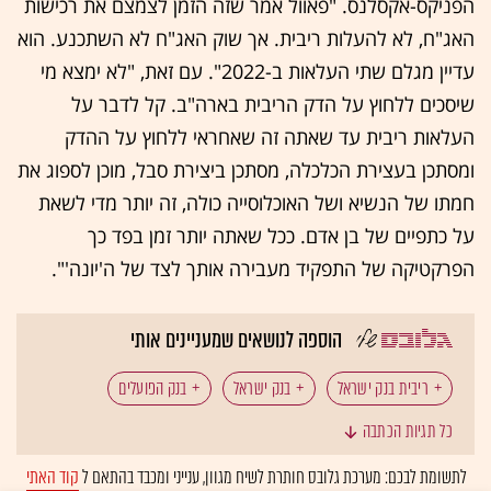
הפניקס-אקסלנס. "פאוול אמר שזה הזמן לצמצם את רכישות
האג"ח, לא להעלות ריבית. אך שוק האג"ח לא השתכנע. הוא
עדיין מגלם שתי העלאות ב-2022". עם זאת, "לא ימצא מי
שיסכים ללחוץ על הדק הריבית בארה"ב. קל לדבר על
העלאות ריבית עד שאתה זה שאחראי ללחוץ על ההדק
ומסתכן בעצירת הכלכלה, מסתכן ביצירת סבל, מוכן לספוג את
חמתו של הנשיא ושל האוכלוסייה כולה, זה יותר מדי לשאת
על כתפיים של בן אדם. ככל שאתה יותר זמן בפד כך
הפרקטיקה של התפקיד מעבירה אותך לצד של ה'יונה'".
הוספה לנושאים שמעניינים אותי
ריבית בנק ישראל
בנק ישראל
בנק הפועלים
כל תגיות הכתבה
אינפלציה
בנק לאומי
הפניקס
אקסלנס
לתשומת לבכם: מערכת גלובס חותרת לשיח מגוון, ענייני ומכבד בהתאם ל
קוד האתי