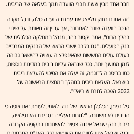
חבר אחד מבין ששת חברי הוועדה תמך בעלאה של הריבית.
"זה אמנם רחוק מלייצג את עמדת הוועדה כולה, ובכל מקרה
הרכב הוועדה שונה לאחרונה, אך עדיין זה מאותת על שינוי
בהלך הרוח", אמר ויקטור בהר, מנהל המחלקה הכלכלית של
בנק הפועלים. "גם בקרב יושבי הראש של הבנקים המרכזיים
בעולם עולים החששות שהאינפלציה עשויה להישאר גבוהה
לזמן ממושך יותר. ככל שנראה עליות ריבית במדינות נוספות,
כמו בריטניה לדוגמה, זה יעלה את הסיכוי להעלאת ריבית
בישראל. העלאת ריבית במהלך המחצית הראשונה של
2022 הפכה לתרחיש ריאלי".
גיל בפמן, הכלכלן הראשי של בנק לאומי, לעומת זאת צופה כי
הריבית לא תשתנה. "למרות העלייה בסביבת האינפלציה,
ריבית בנק ישראל איננה צפויה להשתנות בתקופה הקרובה
ובנק ישראל צפוי לסיים את השימוש בכלי האג"ח המרחיבים