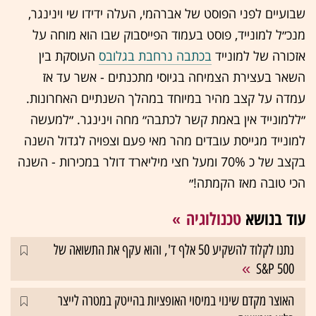
שבועיים לפני הפוסט של אברהמי, העלה ידידו שי וינינגר,
מנכ״ל למונייד, פוסט בעמוד הפייסבוק שבו הוא מוחה על
אזכורה של למונייד
בכתבה נרחבת בגלובס
העוסקת בין
השאר בעצירת הצמיחה בגיוסי מתכנתים - אשר עד אז
עמדה על קצב מהיר במיוחד במהלך השנתיים האחרונות.
״ללמונייד אין באמת קשר לכתבה״ מחה וינינגר. ״למעשה
למונייד מגייסת עובדים מהר מאי פעם וצפויה לגדול השנה
בקצב של כ 70% ומעל חצי מיליארד דולר במכירות - השנה
הכי טובה מאז הקמתה!״
עוד בנושא
טכנולוגיה
נתנו לקלוד להשקיע 50 אלף ד', והוא עקף את התשואה של
S&P 500
האוצר מקדם שינוי במיסוי האופציות בהייטק במטרה לייצר