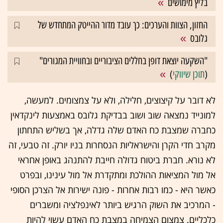
בליץ מימושים
החזון, הצוות והערכים: כך עובד מדור ההייטק המתחדש של
גלובס
"השקעה יוצאת דופן בחללים הציבוריים ובחוויית המגורים"
(
תוכן שיווקי
)
לא דובר על קיצוצים, חלילה, ולא על צמצומים. למעשה,
למונייד נמצאה שוב ושוב בבדיקת גלובס באמצעות לינקדאין
כחברה שמצבת כח האדם שלה גדלה, אך בשליש התחתון
מקרב חדי הקרן והישראליות הנסחרות בניו יורק. זה טבעי, זה
לא נורא. חברת ביטוח גדולה חייבת להתנהג באופן אחראי
אל מול המציאות ההולכת ומתקדרת אל מול עינינו, ובפרט
כאשר היא - כמו רבות אחרות - פונה ישירות אל הצרכן הסופי
- המרכיב את השוק הרגיש ביותר לאינפלציה ומשברים
כלכליים. צמצום הצמיחה במצבת כח האדם עשוי להיות