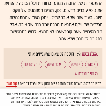
ההתמקדות של החברה מעתה ברווחיות ועל הכוונה להפחית
את גיוסי עובדים חדשים. נכון, תזרים המזומנים של וויקס
חיובי, בעוד שזה של אובר שלילי. ייתכן מאוד שההתנהלות
הכללית של וויקס אחראית הרבה יותר מזה של אובר. אבל
רוב הסיכויים שאת קוסרשאהי לא תמצאו לבוש בתחפושת
בתגובה לכותרת שלא אהב.
הוספה לנושאים שמעניינים אותי
Wix
הייטק
עובדי הייטק
הערכת שווי
כל תגיות הכתבה
אבישי אברהמי
לתשומת לבכם: מערכת גלובס חותרת לשיח מגוון, ענייני ומכבד בהתאם ל
קוד האתי
המופיע
בדו"ח האמון
לפיו אנו פועלים. ביטויי אלימות, גזענות, הסתה או כל שיח
בלתי הולם אחר מסוננים בצורה
אוטומטית
ולא יפורסמו באתר.
האתר עושה שימוש בעוגיות (Cookies) לצורך שיפור חוויית המשתמש, ניתוח נתוני
גלישה והתאמת תכנים אישית. המשך הגלישה באתר מהווה הסכמה לשימוש
בעוגיות כמפורט
במדיניות הפרטיות
. באפשרותך, בכל עת, לשנות את הגדרות
העוגיות בדפדפן. לידיעתך, חסימת עוגיות תשפיע על תפקוד האתר.