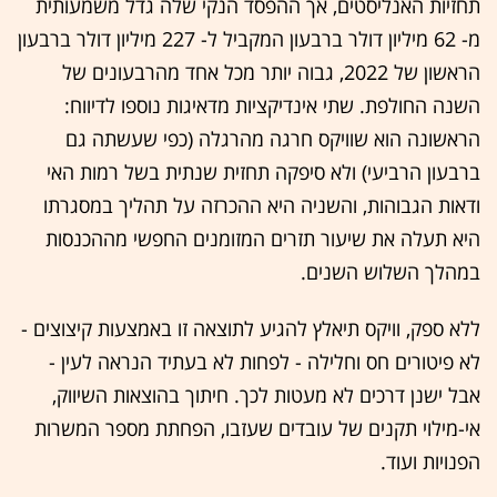
תחזיות האנליסטים, אך ההפסד הנקי שלה גדל משמעותית
מ- 62 מיליון דולר ברבעון המקביל ל- 227 מיליון דולר ברבעון
הראשון של 2022, גבוה יותר מכל אחד מהרבעונים של
השנה החולפת. שתי אינדיקציות מדאיגות נוספו לדיווח:
הראשונה הוא שוויקס חרגה מהרגלה (כפי שעשתה גם
ברבעון הרביעי) ולא סיפקה תחזית שנתית בשל רמות האי
ודאות הגבוהות, והשניה היא ההכרזה על תהליך במסגרתו
היא תעלה את שיעור תזרים המזומנים החפשי מההכנסות
במהלך השלוש השנים.
ללא ספק, וויקס תיאלץ להגיע לתוצאה זו באמצעות קיצוצים -
לא פיטורים חס וחלילה - לפחות לא בעתיד הנראה לעין -
אבל ישנן דרכים לא מעטות לכך. חיתוך בהוצאות השיווק,
אי-מילוי תקנים של עובדים שעזבו, הפחתת מספר המשרות
הפנויות ועוד.