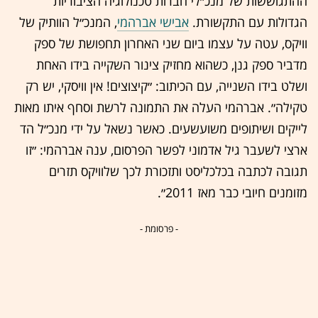
ההתגוששות של מנכ״לי חברות טכנולוגיה הציבוריות
הגדולות עם התקשורת.
אבישי אברהמי
, המנכ״ל הוותיק של
וויקס, עטה על עצמו ביום שני האחרון תחפושת של ספק
מדביר ספק גנן, כשהוא מחזיק צינור השקייה בידו האחת
ושלט בידו השנייה, עם הכיתוב: ״קיצוצים! אין וויסקי, יש רק
טקילה״. אברהמי העלה את התמונה לרשת וסחף איתו מאות
לייקים ושיתופים משועשעים. כאשר נשאל על ידי מנכ״ל הד
ארצי לשעבר גיל אדמוני לפשר הפרסום, ענה אברהמי: ״זו
תגובה לכתבה בכלכליסט ותזכורת לכך שלוויקס תזרים
מזומנים חיובי כבר מאז 2011״.
- פרסומת -