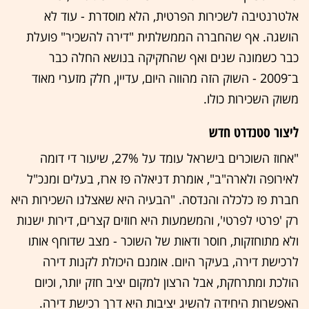
אלטרנטיבה לשכירות הפרטית, הלא מוסדרת - עוד לא
הושגה. אף שהחברה הממשלתית "דירה להשכיר" פועלת
כבר כשמונה שנים ואף שהחקיקה בנושא החלה כבר
ב־2009 - השוק הזה מהווה היום, עדיין, חלק מזערי מאוד
משוק השכירות כולו.
ליצור סטנדרט חדש
"אחוז השוכרים בישראל עומד על 27%, שיעור די דומה
לאירופה ולארה"ב", אומרת דניאלה פז ארז, בעלים ומנכ"ל
חברת פז כלכלה והנדסה. "הבעיה היא שאצלנו השכירות היא
רק 'פרטי לפרטי', והמשמעות היא חוזים קצרים, דירות ישנות
ולא מתוחזקות, חוסר ודאות של השוכר - מצב שדוחף אותו
לרכישת דירה, בעיקר היום. אומנם היכולת לקנות דירה
הולכת ומתרחקת, אבל הרצון למקום יציב חזק יותר, וכיום
האפשרות היחידה להשיג יציבות היא דרך רכישת דירה.