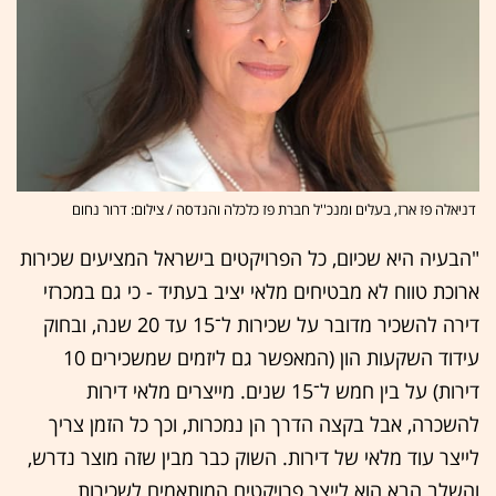
דניאלה פז ארז, בעלים ומנכ''ל חברת פז כלכלה והנדסה / צילום: דרור נחום
"הבעיה היא שכיום, כל הפרויקטים בישראל המציעים שכירות
ארוכת טווח לא מבטיחים מלאי יציב בעתיד - כי גם במכרזי
דירה להשכיר מדובר על שכירות ל־15 עד 20 שנה, ובחוק
עידוד השקעות הון (המאפשר גם ליזמים שמשכירים 10
דירות) על בין חמש ל־15 שנים. מייצרים מלאי דירות
להשכרה, אבל בקצה הדרך הן נמכרות, וכך כל הזמן צריך
לייצר עוד מלאי של דירות. השוק כבר מבין שזה מוצר נדרש,
והשלב הבא הוא לייצר פרויקטים המותאמים לשכירות