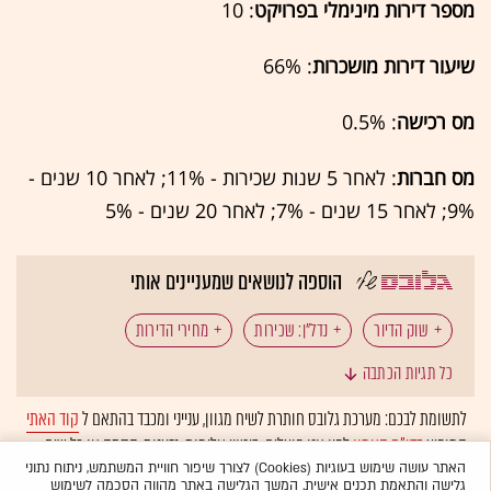
מספר דירות מינימלי בפרויקט
: 10
שיעור דירות מושכרות
: 66%
מס רכישה
: 0.5%
מס חברות
: לאחר 5 שנות שכירות - 11%; לאחר 10 שנים -
9%; לאחר 15 שנים - 7%; לאחר 20 שנים - 5%
הוספה לנושאים שמעניינים אותי
שוק הדיור
נדל"ן: שכירות
מחירי הדירות
כל תגיות הכתבה
לתשומת לבכם: מערכת גלובס חותרת לשיח מגוון, ענייני ומכבד בהתאם ל
קוד האתי
המופיע
בדו"ח האמון
לפיו אנו פועלים. ביטויי אלימות, גזענות, הסתה או כל שיח
בלתי הולם אחר מסוננים בצורה
אוטומטית
ולא יפורסמו באתר.
האתר עושה שימוש בעוגיות (Cookies) לצורך שיפור חוויית המשתמש, ניתוח נתוני
גלישה והתאמת תכנים אישית. המשך הגלישה באתר מהווה הסכמה לשימוש