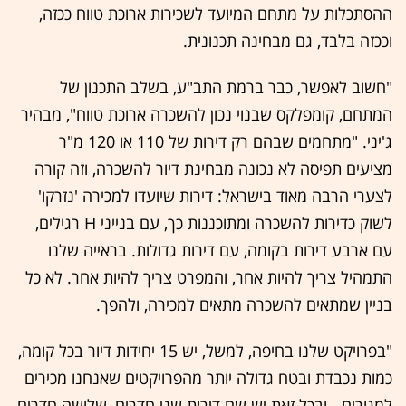
ההסתכלות על מתחם המיועד לשכירות ארוכת טווח ככזה,
וככזה בלבד, גם מבחינה תכנונית.
"חשוב לאפשר, כבר ברמת התב"ע, בשלב התכנון של
המתחם, קומפלקס שבנוי נכון להשכרה ארוכת טווח", מבהיר
ג'יני. "מתחמים שבהם רק דירות של 110 או 120 מ"ר
מציעים תפיסה לא נכונה מבחינת דיור להשכרה, וזה קורה
לצערי הרבה מאוד בישראל: דירות שיועדו למכירה 'נזרקו'
לשוק כדירות להשכרה ומתוכננות כך, עם בנייני H רגילים,
עם ארבע דירות בקומה, עם דירות גדולות. בראייה שלנו
התמהיל צריך להיות אחר, והמפרט צריך להיות אחר. לא כל
בניין שמתאים להשכרה מתאים למכירה, ולהפך.
"בפרויקט שלנו בחיפה, למשל, יש 15 יחידות דיור בכל קומה,
כמות נכבדת ובטח גדולה יותר מהפרויקטים שאנחנו מכירים
למגורים - ובכל זאת יש שם דירות שני חדרים, שלושה חדרים