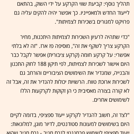
תהליך נוסף: קביעת שווי הקרקע על ידי השוק, בהתאם
לייעוד החדש ולמאפייניו. כך אפשר יהיה להקים עליה גם
פרויקט למגורים בשכירות לצמיתות".
"כדי שתהיה לרעיון השכירות לצמיתות היתכנות, מחיר
הקרקע צריך לשקף את זה", מוסיפה פז ארז. "זה לא בלתי
אפשרי: על קרקע חומה (קרקע ציבורית) אפשר לקבל כבר
היום אישור לשכירות לצמיתות, לפי תיקון 188 לחוק התכנון
והבנייה, שמגדיר את השימושים הציבוריים והורחב גם
לשכירות ארוכת טווח. הרשויות יכולות להגדיר את זה, אבל זה
לא קורה בצורה מאסיבית כי הן זקוקות לקרקעות הללו
לשימושים אחרים.
"לצד זה, חשוב להגדיר לקרקע ייעוד ספציפי, בדומה לקיים
היום בשימושים למעונות סטודנטים, לדיור מוגן, למלונאות:
ייעוד ספציפי לשימוש פרמננטי לנכס מניב - נכס מניב שהוא