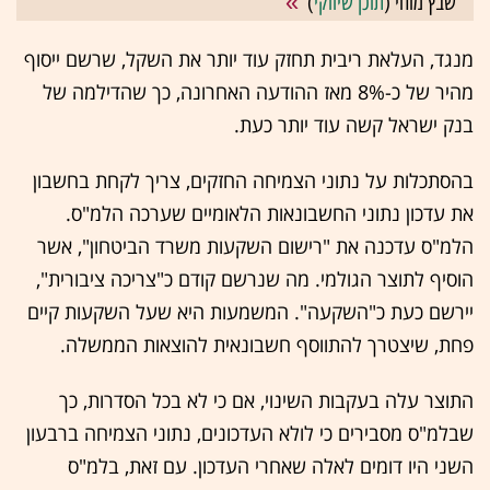
שבץ מוחי (
תוכן שיווקי
)
מנגד, העלאת ריבית תחזק עוד יותר את השקל, שרשם ייסוף
מהיר של כ-8% מאז ההודעה האחרונה, כך שהדילמה של
בנק ישראל קשה עוד יותר כעת.
בהסתכלות על נתוני הצמיחה החזקים, צריך לקחת בחשבון
את עדכון נתוני החשבונאות הלאומיים שערכה הלמ"ס.
הלמ"ס עדכנה את "רישום השקעות משרד הביטחון", אשר
הוסיף לתוצר הגולמי. מה שנרשם קודם כ"צריכה ציבורית",
יירשם כעת כ"השקעה". המשמעות היא שעל השקעות קיים
פחת, שיצטרך להתווסף חשבונאית להוצאות הממשלה.
התוצר עלה בעקבות השינוי, אם כי לא בכל הסדרות, כך
שבלמ"ס מסבירים כי לולא העדכונים, נתוני הצמיחה ברבעון
השני היו דומים לאלה שאחרי העדכון. עם זאת, בלמ"ס