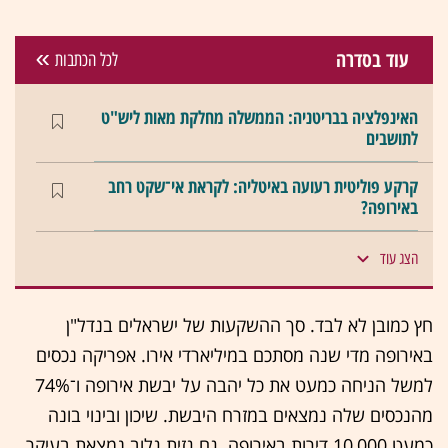
עוד בסדרה
לכל הכתבות
האינפלציה בבריטניה: הממשלה מחלקת מאות ליש"ט
לתושבים
קרקע פוליטית רעועה באיטליה: לקראת אי־שקט רחב
באירופה?
הצג עוד
חץ כמובן לא לבד. סך ההשקעות של ישראלים בנדל"ן
באירופה מדי שנה מסתכם במיליארדי אירו. אפריקה נכסים
למשל הניחה כמעט את כל יהבה על יבשת אירופה ו־74%
מהנכסים שלה נמצאים במזרח היבשת. שיכון ובינוי בונה
כמעט 10,000 דירות באירופה. גם גזית גלוב נמצאת בעיקר