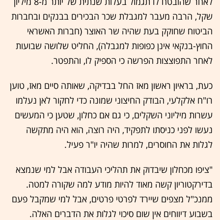
לאחר שהובטח לו תגמול בעלות שנתית של יותר מ-8 מיליון
שקל, הרבה מעבר למגבלת שכר הבכירים בבנקים ובחברות
הביטוח שחוקק בעת שהיה שר האוצר (חברות האשראי
החוץ-בנקאי אינן כפופות למגבלה), החליט שלושה שבועות
לאחר התפוצצות הפרשה כי הספיק לו, והתפטר.
כעת, בראיון ראשון מאז החל בבדיקה, שאותה סיים מאז, טוען
רו"ח אלקלעי, הבודק החיצוני שמונה כדי לחקור לאן נעלמו
עשרות מיליוני השקלים, כי גם אם כחלון, שטען כי המעשים
נעשו לפני כניסתו לתפקיד, היה רוצה, הוא היה מתקשה
לגלות את החוסרים, למרות שהיה יו"ר פעיל.
"ציפו מכחלון שיבדוק את תהליכי העבודה אבל למי שנמצא
בדירקטוריון קשה מאוד להיות מודע למה שקורה למטה.
ממנכ"ל מצפים שיירד לפרטי פרטים, אבל למי שמקבל פעם
בשבוע דיווחים אין שום סיכוי לגלות את הדברים האלה.