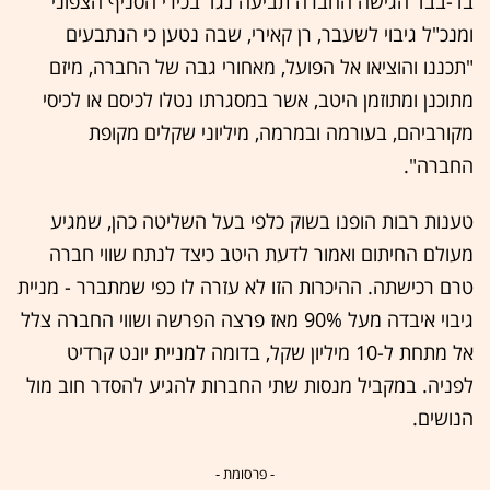
בד-בבד הגישה החברה תביעה נגד בכירי הסניף הצפוני
ומנכ"ל גיבוי לשעבר, רן קאירי, שבה נטען כי הנתבעים
"תכננו והוציאו אל הפועל, מאחורי גבה של החברה, מיזם
מתוכנן ומתוזמן היטב, אשר במסגרתו נטלו לכיסם או לכיסי
מקורביהם, בעורמה ובמרמה, מיליוני שקלים מקופת
החברה".
טענות רבות הופנו בשוק כלפי בעל השליטה כהן, שמגיע
מעולם החיתום ואמור לדעת היטב כיצד לנתח שווי חברה
טרם רכישתה. ההיכרות הזו לא עזרה לו כפי שמתברר - מניית
גיבוי איבדה מעל 90% מאז פרצה הפרשה ושווי החברה צלל
אל מתחת ל-10 מיליון שקל, בדומה למניית יונט קרדיט
לפניה. במקביל מנסות שתי החברות להגיע להסדר חוב מול
הנושים.
- פרסומת -