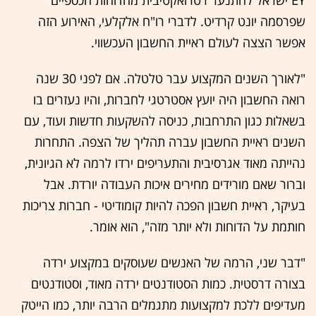
EY ישראל להתנער רטרואקטיבית מהדוחות הכספיים
שפרסמה יונט קרדיט. לדברי רו"ח אלקלעי, האירוע הזה
אפשר הצצה לעולם ראיית החשבון העכשווי.
"לאורך השנים המקצוע עבר טלטלה. אם לפני 30 שנה
רואה החשבון היה יועץ אסטרטגי לחברות, והיו נעזרים בו
בשאלות כגון התרחבות, כניסה להשקעות חדשות ועוד, עם
השנים ראיית החשבון עברה תהליך של הצפה. התחרות
נהייתה מאוד אגרסיבית והתעריפים ירדו לרמה לא הגיונית,
וברור שאם מורידים מחירים איכות העבודה יורדת. אבל
בעיקר, ראיית חשבון הפכה להיות קומודיטי - חברות צריכות
חותמת על הדוחות ולא יותר מזה", הוא אומר.
"דבר שני, הרמה של האנשים שעוסקים במקצוע ירדה
בצורה דרסטית. כמות הסטודנטים ירדה מאוד, וסטודנטים
מעדיפים ללכת למקצועות מתגמלים הרבה יותר, כמו הייטק