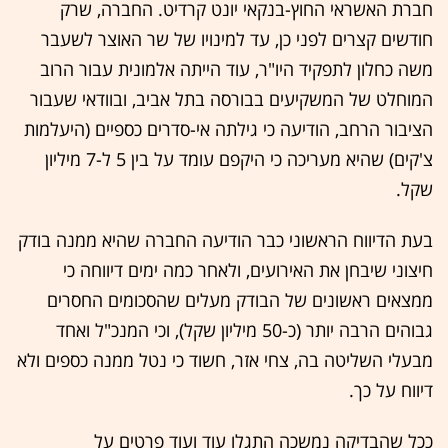
חברת האשראי החוץ-בנקאי יונט קרדיט. החברה, שרק
חודשים קצרים לפני כן, עד למינויו של שר האוצר לשעבר
משה כחלון לתפקיד היו"ר, עוד הייתה אלמונית עבור הרוב
המוחלט של המשקיעים בבורסה בתל אביב, ובוודאי שעבור
הציבור הרחב, הודיעה כי גילתה אי-סדרים כספיים (היעלמות
צ'קים) שהיא מעריכה כי היקפם עומד על בין 5 ל-7 מיליון
שקל.
בעת הדיווח הראשוני כבר הודיעה החברה שהיא ממנה בודק
חיצוני שיבחן את האירועים, ולאחר כמה ימים דיווחה כי
ממצאים ראשונים של הבודק מעלים שהסכומים החסרים
גבוהים הרבה יותר (כ-50 מיליון שקל), וכי המנכ"ל ואחד
מבעלי השליטה בה, צחי אזר, חשוד כי נטל ממנה כספים ולא
דיווח על כך.
ככל שהבדיקה נמשכה התגלו עוד ועוד פרטים על