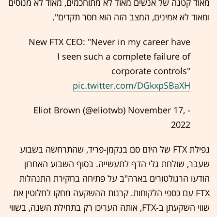
מאוד קטנה של אנשים מאוד לא מתוחכמים, מאוד לא מנוסים
ומאוד לא אמינים, המצב הזה הוא חסר תקדים".
New FTX CEO: "Never in my career have
I seen such a complete failure of
corporate controls"
pic.twitter.com/DGkxpSBaXH
November 17,
- Eliot Brown (@eliotwb)
2022
נפילת FTX של היזם סם בנקמן-פריד, שהתרחשה בשבוע
שעבר, שולחת גלי הדף לתעשייה. בסוף השבוע האחרון
הודעו הרגולטורים בארה"ב על פתיחה בחקירת התנהלות
FTX עם כספי הלקוחות. קרנות ההשקעה מחקו לחלוטין את
שווי השקעתן ב-FTX, אותה העריכו רק בתחילת השנה, בשווי