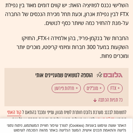
השלישי נכנס לפוזיציה הזאת: יש קווים דומים מאוד בין נפילת
FTX לבין נפילת אנרון, וכעת תחל מכירת הנכסים של החברה
על-מנת להחזיר כמה שיותר כסף לנושים.
החברות של בנקמן-פריד, בהן אלמידה ו-FTX, החזיקו
השקעות במעל 300 חברות ומיזמי קריפטו, מוכרים יותר
ומוכרים פחות.
הוספה לנושאים שמעניינים אותי
FTX
מנכ"לים
חדלות פירעון
כל תגיות הכתבה
מטבעות דיגיטליים (קריפטו)
לתשומת לבכם: מערכת גלובס חותרת לשיח מגוון, ענייני ומכבד בהתאם ל
קוד האתי
המופיע
בדו"ח האמון
לפיו אנו פועלים. ביטויי אלימות, גזענות, הסתה או כל שיח
בלתי הולם אחר מסוננים בצורה
אוטומטית
ולא יפורסמו באתר.
האתר עושה שימוש בעוגיות (Cookies) לצורך שיפור חוויית המשתמש, ניתוח נתוני
גלישה והתאמת תכנים אישית. המשך הגלישה באתר מהווה הסכמה לשימוש