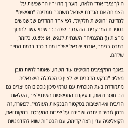
הולך צעד אחד הלאה, ומעריך מה יהיו ההשפעות על
הצמיחה אם הגדרת ישראל תשתנה ממדינה "חופשית"
למדינה "חופשית חלקית", לפי אחד המדדים שמשמשים
בספרות המחקרית. ההערכה שלהם: השינוי עשוי לחתוך
מחצית (!) מהצמיחה השנתית לנפש, או 0.8%. כלומר,
במבט קדימה, אזרחי ישראל ישלמו מחיר כבד ברמת החיים
שלהם.
באגף התקציבים מוסיפים עוד משהו, שאמור להיות מובן
מאליו: "ברקע הדברים יש לציין כי הכלכלה הישראלית
מתמודדת בעת הנוכחית עם גורמי סיכון נוספים המייצרים גם
הם חוסר ודאות, ובעיקרם התפשטות האינפלציה, העלאות
הריבית ואי-היציבות בסקטור הבנקאות העולמי". לכאורה, זה
הזמן לזהירות יתרה ושמירה על יציבות המערכת. במקום זאת,
הקואליציה עדיין רצה קדימה, עם הבטחות שווא להזדמנויות