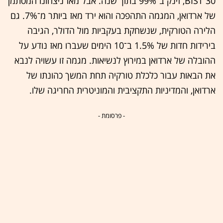
BIST 30, זינק ב־99% בתוך שנה. אבל מאז ניצחונו המסתמן
של ארדואן, המגמה התהפכה והוא ירד מאז ביותר מ־7%. גם
הלירה הטורקית, שנשחקת בעקביות מול הדולר, הגיבה
בירידות חדות של 1.5% ב־10 הימים שעברו מאז נודע על
ההובלה של ארדואן במירוץ לנשיאות. מגמה זו עשויה לנבא
את הבאות עבור כלכלת טורקיה תחת המשך כהונתו של
ארדואן, והמדיניות התקציבית והמוניטרית החריגה שלו.
- פרסומת -