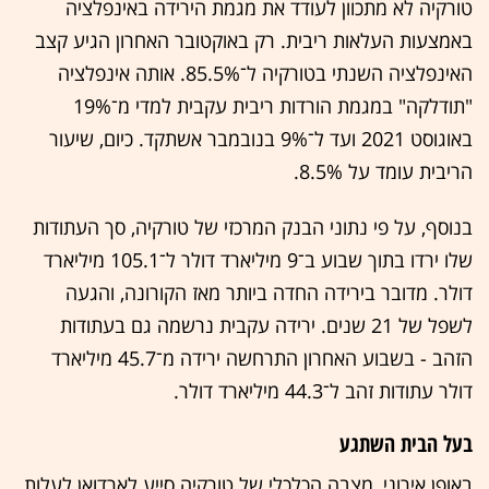
טורקיה לא מתכוון לעודד את מגמת הירידה באינפלציה
באמצעות העלאות ריבית. רק באוקטובר האחרון הגיע קצב
האינפלציה השנתי בטורקיה ל־85.5%. אותה אינפלציה
"תודלקה" במגמת הורדות ריבית עקבית למדי מ־19%
באוגוסט 2021 ועד ל־9% בנובמבר אשתקד. כיום, שיעור
הריבית עומד על 8.5%.
בנוסף, על פי נתוני הבנק המרכזי של טורקיה, סך העתודות
שלו ירדו בתוך שבוע ב־9 מיליארד דולר ל־105.1 מיליארד
דולר. מדובר בירידה החדה ביותר מאז הקורונה, והגעה
לשפל של 21 שנים. ירידה עקבית נרשמה גם בעתודות
הזהב - בשבוע האחרון התרחשה ירידה מ־45.7 מיליארד
דולר עתודות זהב ל־44.3 מיליארד דולר.
בעל הבית השתגע
באופן אירוני, מצבה הכלכלי של טורקיה סייע לארדואן לעלות