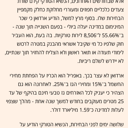
אלא שבחודשים האחרונים, הנשיא הטורקי קידם שורת
צעדים כלכליים חפוזים ומעוררי מחלוקת כחלק מקמפיין
הבחירות שלו. בסוף מרץ למשל, הודיע ארדואן כי שכר
המינימום במדינה יעלה ביולי - בפעם השנייה תוך שנה -
ב־55.66% ל־8,506 לירות טורקיות. בה בעת, הוא העביר
חוק שלפיו כל מי שקיבל אשראי מהבנק במטרה לרכוש
לימודי תעודה או תואר ראשון ולא הצליח להחזיר תוך שנתיים,
לא יידרש לשלם ריביות.
ארדואן לא עצר בכך. באפריל הוא הכריז על הפחתת מחירי
החשמל ב־15% ומחירי הגז ב־25%. לאחרונה הוא גם
הצהיר כי יעניק לכל האזרחים גז טבעי חינם בהיקף של עד
25 מטרים מעוקבים בחודש למשך שנה אחת - מהלך שצפוי
לעלות למדינה כ־1.59 מיליארד דולר.
שלושה ימים לפני הבחירות, הנשיא הטורקי הודיע על