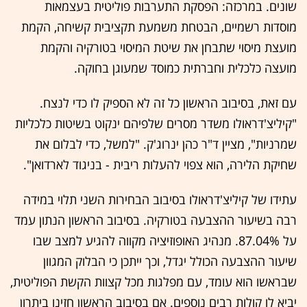
שונים. במרכזה: הפסקת התערבות פוליטית בעצמאות
מוסדות רשמיים, הבטחת משמעת תקציבית קשיחה, הקמת
מועצת מיסוי שתבחן את שיטת המיסוי בטורקיה והקמת
מועצה כלכלית וחברתית כמוסד שמעוגן בחוקה.
עם זאת, בסיבוב הראשון כל זה לא הספיק לו כדי לנצח.
"קיליצ'דראולו משדר מסרים שלפיהם ינקוט בשיטות כלכליות
שמרניות", מציין ד"ר כהן ינרוג'ק. "למשל, כדי לבלום את
שחיקת הלירה, הוא צפוי להעלות ריבית - בניגוד לארדואן".
עתידו של קיליצ'דראולו בסיבוב הבחירות השני תלוי במידה
רבה בשיעור ההצבעה בטורקיה. בסיבוב הראשון הנתון עמד
על 87.04%. מנהיג האופוזיציה מקווה להגיע למצב שבו
שיעור ההצבעה הכולל יגדל, וכך ייתכן כי הבלוק המגוון
שבראשו הוא עומד, עם מפלגות מכל קצוות הקשת הפוליטית,
יביא לו קולות רבים נוספים. אם בסיבוב הראשון חזינו ביתרון