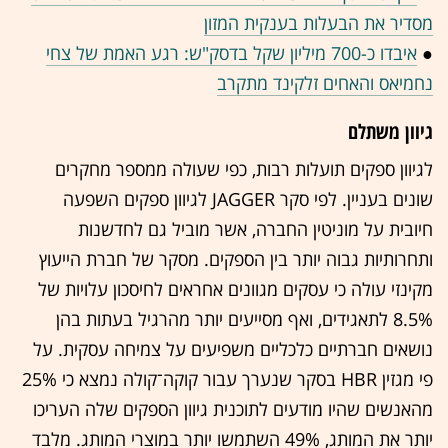
מסדיר את הבעלות בענקית המזון
●
איבדו כ-700 מיליון שקל בדסק"ש: רגע האמת של צחי
נחמיאס והאחים זלקינד מתקרב
גיוון משתלם
לגיוון ספקים תועלות רבות, כפי שעולה ממספר מחקרים
שונים בעניין. לפי סקר JAGGER לגיוון ספקים השפעה
חיובית על מוניטין החברה, אשר מוביל גם לחדשנות
ותחרותיות גבוה יותר בין הספקים. מסקר של חברת הייעוץ
מקינזי עולה כי עסקים מגוונים אחראים לחיסכון עלויות של
8.5% לתאגידים, ואף מסייעים יותר מהרגיל בעתות בהן
נושאים חברתיים כלכליים משפיעים על צמיחה עסקית. על
פי מגזין HBR בסקר שנערך עבור קוקה־קולה נמצא כי 25%
מהאנשים שהיו מודעים לתוכנית גיוון הספקים שלה העריכו
יותר את המותג, 49% השתמשו יותר במוצרי המותג. מלבד