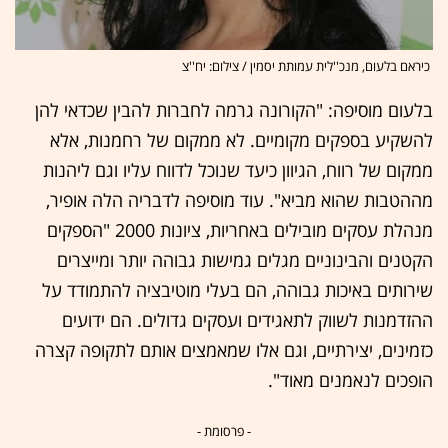
כיראם בלעום, מנכ''לית עמותת יסמין / צילום: יח''צ
בלעום מוסיפה: "הקורונה גרמה לחברות להבין שכדאי להן
להשקיע בספקים מקומיים. לא ממקום של רחמנות, אלא
ממקום של רווח, הגיוון כיעד שנוכל לדווח עליו וגם ליהנות
מההטבות שהוא מביא". עוד מוסיפה לדבריה הלה אופיר,
מנהלת עסקים מובילים באחריות, ציונות 2000 "הספקים
הקטנים והבינוניים מגלים גמישות גבוהה יותר ומייצרים
שירותים באיכות גבוהה, הם בעלי מוטיבציה להתמודד על
ההזדמנות לשווק לתאגידים ועסקים גדולים. הם ידועים
כזמינים, יצירתיים, וגם אלו שמאמצים אותם לתקופה קצרה
הופכים לנאמנים מאוד".
- פרסומת -