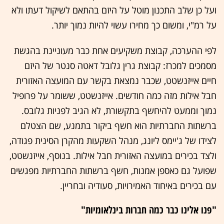
ועל כן שלב התכנון מוטל על היזם בהתאם לשיקול דעתו ולא
על רמ"י, ומשום כך מחירו עשוי להיות נמוך יותר.
לפי ההערכה, קבוצת משקיעים אחת כבר מעוניינת בהגשת
מסמכים למכרז: קבוצת גרין גלובל דאטה סנטר של היזם
חיים אייזנשטט, שכבר נמצאת בקשר עם המועצה האזורית
חבל אילות מזה כמה חודשים. אייזנשטט, ששומר על פרופיל
נמוך וממעט להיחשף בתקשורת, לא הגיב לפניות גלובס.
ברשתות החברתיות הוא חשף ביקור בתמנע, שם הצטלם
לצידו של ג'יימס ליונג, מנהל השקעות מהקרן הסינית פגודה,
ולצד בכירים במועצה האזורית חבל אילות. בנוסף, אייזנשטט,
שפועל גם כאספן אמנות, חשף ברשתות החברתיות מפגשים
עם בכירים באיחוד האמירויות, סעודיה ובחריין.
"פנו אלינו כבר כמה חברות בינלאומיות"