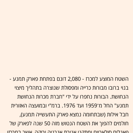
השטח המוצע למכרז - 2,080 דונם בפתחת פארק תמנע -
בנוי ברובו מבורות כרייה ומפסולת שנוצרה בתהליך מיצוי
הנחושת. הבורות נחפרו על ידי "חברת מכרות הנחושת
תמנע" החל מ־1959 ועד 1976. ברמ"י ובמועצה האזורית
חבל אילות (שבתחומה נמצא פארק התעשייה תמנע),
חולמים להפוך את השטח הנטוש מזה 50 שנה לפארק של
פאנלים סולאריים ומתקני אגירת אנרגיה ירוקה, אשר במרכזו