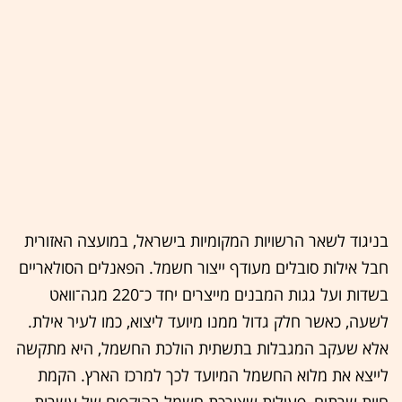
בניגוד לשאר הרשויות המקומיות בישראל, במועצה האזורית
חבל אילות סובלים מעודף ייצור חשמל. הפאנלים הסולאריים
בשדות ועל גגות המבנים מייצרים יחד כ־220 מגה־וואט
לשעה, כאשר חלק גדול ממנו מיועד ליצוא, כמו לעיר אילת.
אלא שעקב המגבלות בתשתית הולכת החשמל, היא מתקשה
לייצא את מלוא החשמל המיועד לכך למרכז הארץ. הקמת
חוות שרתים, פעילות שצורכת חשמל בהיקפים של עשרות