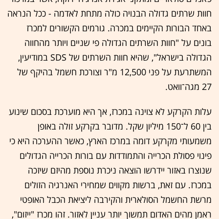
חוות שרתים גדולה הבנויה כולה מתחת לאדמה - ככל הנראה
באחד הבורות הקיימים במכרה. גורמים הקשורים למכרז
בונים על "חוות השרתים הגדולה פי שניים ויותר מהחווה
הגדולה בישראל", שהיא חוות השרתים של SDS במודיעין,
המשתרעת על פני 12,500 מ"ר וצורכת חשמל בהיקף של
27 מגה־וואט.
עלות הקרקע לא צוינה במכרז, אך היא מוערכת בסכום שינוע
בין 60 ל־150 מיליון שקל. מדובר בקרקע זולה באופן
משמעותי מקרקע דומה במרכז הארץ, כאשר ההערכה היא כי
פינוי פסולת הכרייה והתמודדות עם בורות הכרייה הגדולים
שנוצרו באזור יידרשו הוצאה ניכרת נוספת מהיזם שיזכה
במכרז. עם זאת, ברשות מקווים שמחירי האנרגיה הזולים
מרשת החשמל הסולארית והקירבה ליציאת הכבל האופטי
ראמן מהים האדום תמשוך יותר עניין לאזור. זהו מכרז "ייזום",