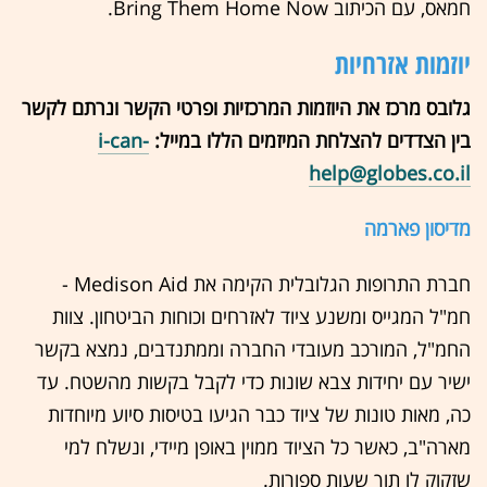
חמאס, עם הכיתוב Bring Them Home Now.
יוזמות אזרחיות
גלובס מרכז את היוזמות המרכזיות ופרטי הקשר ונרתם לקשר
בין הצדדים להצלחת המיזמים הללו במייל:
i-can-
help@globes.co.il
מדיסון פארמה
חברת התרופות הגלובלית הקימה את Medison Aid -
חמ"ל המגייס ומשנע ציוד לאזרחים וכוחות הביטחון. צוות
החמ"ל, המורכב מעובדי החברה וממתנדבים, נמצא בקשר
ישיר עם יחידות צבא שונות כדי לקבל בקשות מהשטח. עד
כה, מאות טונות של ציוד כבר הגיעו בטיסות סיוע מיוחדות
מארה"ב, כאשר כל הציוד ממוין באופן מיידי, ונשלח למי
שזקוק לו תוך שעות ספורות.