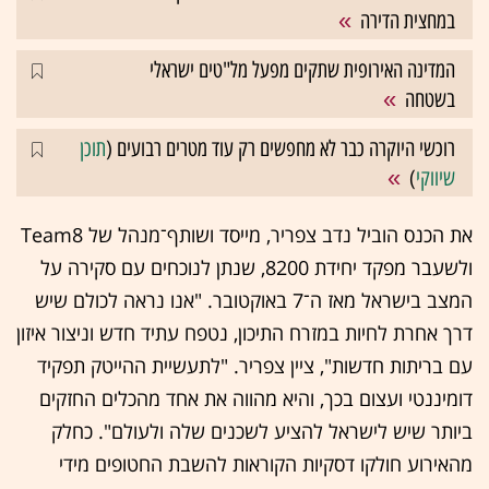
במחצית הדירה
המדינה האירופית שתקים מפעל מל"טים ישראלי
בשטחה
רוכשי היוקרה כבר לא מחפשים רק עוד מטרים רבועים (
תוכן
שיווקי
)
את הכנס הוביל נדב צפריר, מייסד ושותף־מנהל של Team8
ולשעבר מפקד יחידת 8200, שנתן לנוכחים עם סקירה על
המצב בישראל מאז ה־7 באוקטובר. "אנו נראה לכולם שיש
דרך אחרת לחיות במזרח התיכון, נטפח עתיד חדש וניצור איזון
עם בריתות חדשות", ציין צפריר. "לתעשיית ההייטק תפקיד
דומיננטי ועצום בכך, והיא מהווה את אחד מהכלים החזקים
ביותר שיש לישראל להציע לשכנים שלה ולעולם". כחלק
מהאירוע חולקו דסקיות הקוראות להשבת החטופים מידי