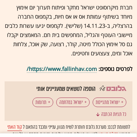
חברת מיקרוסופט ישראל מחקר ופיתוח תערוך יום אימוץ
מיוחד בשיתוף עמותת אס או אס חיות, בקמפוס החברה
בהרצליה, ב-14.11.23 (שלישי). לקמפוס יגיעו עשרות כלבים
מיישובי העוטף והגליל, המחפשים בית חם. המאמצים יקבלו
גם סל אימוץ הכולל מיטה, קולר, רצועה, שק אוכל, צלחות
אוכל ומים, צעצועים וחטיפים.
לפרטים נוספים:
https://www.fallinhav.com/
הוספה לנושאים שמעניינים אותי
ישראל מתגייסת
ישראל במלחמה
תרומות
כל תגיות הכתבה
מיקרוסופט
עוטף עזה
קופת חולים מכבי
לתשומת לבכם: מערכת גלובס חותרת לשיח מגוון, ענייני ומכבד בהתאם ל
קוד האתי
המופיע
בדו"ח האמון
לפיו אנו פועלים. ביטויי אלימות, גזענות, הסתה או כל שיח
פייזר
Team8