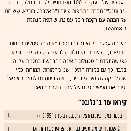
העסקית של הענף. כ־100 משתתפים לקחו בו חלק, בהם גם
יו"ר ומנכ"ל חברת התרופות פייזר ד"ר אלברט בורלא, ששוחח
על הבמה עם רקפת רוסק עמינח, שותפה מנהלת
ב־Team8.
השיחה עסקה בין היתר בטרנספורמציה הדיגיטלית בתחום
הבריאות, והקשר בין טכנולוגיה לגיאופוליטיקה. לפי בורלא,
כפי שהתקדמות טכנולוגית אינה מתרחשת במגמת עלייה
בלבד, כך גם במזרח התיכון ישנן מהמורות ותמורות. כמי
שגדל בקהילה היהודית ביוון, הוא התייחס גם למצב בישראל
וגינה את מעשי הטבח של ארגון הטרור חמאס.
קיראו עוד ב"גלובס"
בכמה נמכר בית בהרצליה שנבנה בשנת 1951?
21 שנות חיים משותפים גברו על הצוואה: בן הזוג זכה