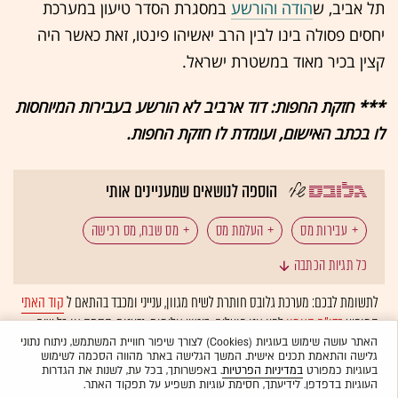
תל אביב, ש
הודה והורשע
במסגרת הסדר טיעון במערכת
יחסים פסולה בינו לבין הרב יאשיהו פינטו, זאת כאשר היה
קצין בכיר מאוד במשטרת ישראל.
*** חזקת החפות: דוד ארביב לא הורשע בעבירות המיוחסות
לו בכתב האישום, ועומדת לו חזקת החפות.
הוספה לנושאים שמעניינים אותי
עבירות מס
העלמת מס
מס שבח, מס רכישה
כל תגיות הכתבה
פטור ממס
רשות המסים
נדל"ן: מיסוי ומשפט
לתשומת לבכם: מערכת גלובס חותרת לשיח מגוון, ענייני ומכבד בהתאם ל
קוד האתי
המופיע
בדו"ח האמון
לפיו אנו פועלים. ביטויי אלימות, גזענות, הסתה או כל שיח
מיסוי מקרקעין
דירות יוקרה
נכות
בלתי הולם אחר מסוננים בצורה
אוטומטית
ולא יפורסמו באתר.
האתר עושה שימוש בעוגיות (Cookies) לצורך שיפור חוויית המשתמש, ניתוח נתוני
גלישה והתאמת תכנים אישית. המשך הגלישה באתר מהווה הסכמה לשימוש
בעוגיות כמפורט
במדיניות הפרטיות
. באפשרותך, בכל עת, לשנות את הגדרות
העוגיות בדפדפן. לידיעתך, חסימת עוגיות תשפיע על תפקוד האתר.