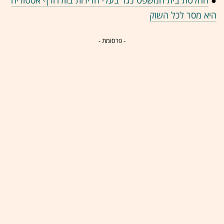
●
החלטת בית המשפט נגד בעלי הדירות בוולדורף אסטוריה
היא מסר לכל השוק
- פרסומת -