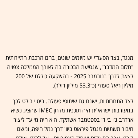
מנגד, בצד הסעודי יש מיזמים שונים, בהם הרכבת התיירותית
"חלום המדבר", שנסיעת הבכורה בה לאורך הממלכה צפויה
לצאת לדרך בנובמבר 2025 - בהשקעה כוללת של 200
מיליון ריאל סעודי (כ־53.3 מיליון דולר).
לצד התחרותיות, ישנם גם שיתופי פעולה. ביטוי בולט לכך
במעורבות ישראלית היה תוכנית מדרון IMEC שהציג נשיא
ארה"ב ג'ו ביידן בספטמבר אשתקד. הוא היה מיועד ליצור
חיבור תשתיות מנמל פיראוס ביוון דרך נמל חיפה, ומשם
לירדן, ערב הסעודית ואיחוד האמירויות - עד להודו. אולם,