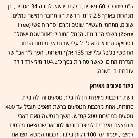
ק"מ שתכלול 60 גשרים, חלקם יינשאו לגובה 34 מטרים, וכן
מנהרות באורך 2.5 ק"מ. הרשת הזו תחבר חמישה נמלים
שונים, מתחמי תעשייה שונים ומרכזי סחר חופשי (Free
Zone) בשתי המדינות. הנמל המוביל באזור שגם ישתלב
בפרויקט החדש הוא ג'בל עלי שבדובאי. מתחם הסחר
החופשי בג'בל עלי יצר 135 אלף משרות, והפך ל"האב" של
המזרח התיכון כאשר סחורות בסך כ־104.2 מיליארד דולר
עוברות בו בשנה.
ביזור סיכונים מאיראן
רשת הרכבות מיועדת הן להובלת נוסעים והן להובלת
סחורות. אחת מרכבות הנוסעים ברשת חאפיט תוביל עד 400
נוסעים במהירות 200 קמ"ש. משך הנסיעה מאבו דאבי
שנמצאת מערבית למיצר הורמוז לסוחאר שנמצאת מזרחית
למיצר, יעמוד על 100 דקות בלבד. רכבות המשא יחצו את