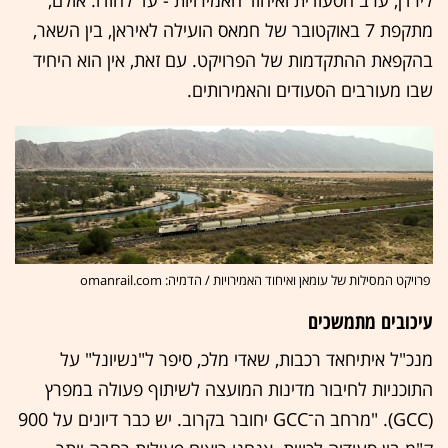
מתקפת 7 באוקטובר של חמאס הועילה לאיראן, בין השאר,
בהקפאת ההתקדמות של הפרויקט. עם זאת, אין הוא היחיד
שבו מעורבים הסעודים והאמירותים.
פרויקט המסילות של עומאן ואיחוד האמירויות / הדמיה: omanrail.com
עיכובים מתמשכים
מנכ"ל איתיחאד רכבות, שאדי מלכ, סיפר ל"נשיונל" על
התוכניות לחיבור מדינות המועצה לשיתוף פעולה במפרץ
(GCC). "מרחב ה־GCC יחובר בקרוב. יש כבר דיונים על 900