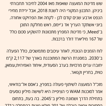
שש מדינות המועצה שואפות מאז 2004 לחיבור תחבורתי
ביניהן. התכנון המקורי היה לשנת 2018, אבל ירידת מחירי
הנפט ארבע שנים קודם לכן - לקחה את הפרויקט אחורה.
ביוני אשתקד העריך אד ג'יימס, ראש מחלקת התוכן
ב־Meed, כי מדינות המפרץ מתכוונות להשקיע סכום כולל
של 167 מיליארד דולר ברכבות.
לוח הזמנים הנוכחי, לאחר עיכובים מתמשכים, כולל הפעלה
ב־2030. במסגרת הרשת המתוכננת באורך של 2,117 ק"מ
יחוברו ערים מרכזיות בערב הסעודית, איחוד האמירוית,עומאן,
כווית, בחריין וקטאר.
מזכ"ל המועצה לשיתוף פעולה במפרץ, ג'אסם אל־בודאיווי,
אמר לסוכנות WAM כי הציפייה היא לשישה מיליון נוסעים
בתחילת הדרך ושמונה מיליון ב־2045. בה בעת, בתחום
הסחורות צפויה הובלה של 201 מיליון טונות בהתחלה ו־271