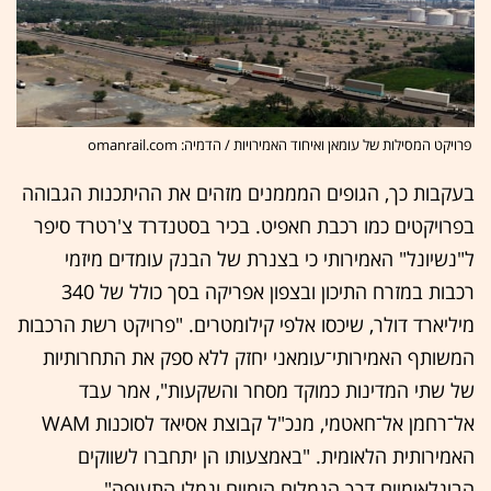
פרויקט המסילות של עומאן ואיחוד האמירויות / הדמיה: omanrail.com
בעקבות כך, הגופים המממנים מזהים את ההיתכנות הגבוהה
בפרויקטים כמו רכבת חאפיט. בכיר בסטנדרד צ'רטרד סיפר
ל"נשיונל" האמירותי כי בצנרת של הבנק עומדים מיזמי
רכבות במזרח התיכון ובצפון אפריקה בסך כולל של 340
מיליארד דולר, שיכסו אלפי קילומטרים. "פרויקט רשת הרכבות
המשותף האמירותי־עומאני יחזק ללא ספק את התחרותיות
של שתי המדינות כמוקד מסחר והשקעות", אמר עבד
אל־רחמן אל־חאטמי, מנכ"ל קבוצת אסיאד לסוכנות WAM
האמירותית הלאומית. "באמצעותו הן יתחברו לשווקים
הבינלאומיים דרך הנמלים הימיים ונמלי התעופה".