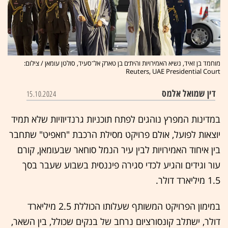
מוחמד בן זאיד, נשיא האמירויות והית׳ם בן טארק אל־סעיד, סולטן עומאן / צילום:
Reuters, UAE Presidential Court
דין שמואל אלמס
15.10.2024
במדינות המפרץ נוהגים לפתח תוכניות גרנדיוזיות שלא תמיד
יוצאות לפועל, אולם פרויקט מסילת הרכבת "חאפיט" שתחבר
בין איחוד האמירויות לבין עיר הנמל סוחאר שבעומאן, קורם
עור וגידים והגיע לכדי סגירה פיננסית בשבוע שעבר בסך
1.5 מיליארד דולר.
במימון הפרויקט המשותף שעלותו הכוללת 2.5 מיליארד
דולר, ישתלב קונסורציום נרחב של בנקים שכולל, בין השאר,