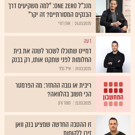
מנכ"ל ONE ZERO: "למה משקיעים דרך
הבנקים המסורתיים? זה יקר"
24.03.2025
אורן דורי
דעה
דמיינו שתוכלו לשכור לשנה את בית
החלומות לפני שתקנו אותו, רק בבנק
19.03.2025
אייל גפני
ריבית או גובה ההחזר: מה הפרמטר
הכי חשוב בהלוואה?
12.03.2025
תומר ורון
זו ההטבה החדשה שמציע בנק וואן
זירו ללקוחות