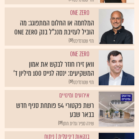
ONE ZERO
המלחמה או החלום המתפוגג: מה
הוביל לעזיבת מנכ"ל בנק ONE ZERO
{19}
חזי שטרנליכט
ONE ZERO
וואן זירו חוזר לבקש את אמון
המשקיעים: ינסה לגייס 100 מיליון ד'
{19}
חזי שטרנליכט
אירועים ומינויים
רשת פקטורי 54 פותחת סניף חדש
בבאר שבע
{19}
שירה ספיר וגלית חתן
בנקאות דיגיטלית
| ניתוח