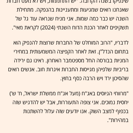
שינפיקו בשנה הקרובה. "יש התחממות, ויש לא מעט חברות
שאנחנו רואים שמגיעות ומתעניינות בהנפקה. מתחילת
השנה יש כבר כמה שמות. אני מניח שנראה עוד גל של
תשקיפים לאחר הכנת הדוח השנתי (2024) לקראת מאי".
לדבריו, "הרוב המוחלט של החברות שרוצות להנפיק הוא
בתחום הנדל"ן. זאת לאחר הקפיצה המשמעותית במחירי
המניות בבורסה החל מספטמבר האחרון. ראינו גם ירידה
בריביות שלפיהן מגייסות החברות איגרות חוב. אנשים רואים
שהסיכון ירד ויש הרבה כסף בחוץ.
"מרווחי הגיוסים באג"ח (מעל אג"ח ממשלת ישראל, ח' ש')
יחסית נמוכים. אני צופה התעוררות, אבל יש להדגיש שזה
בכפוף למצב השוק. אנו יודעים שזה עלול להשתנות
במהירות".