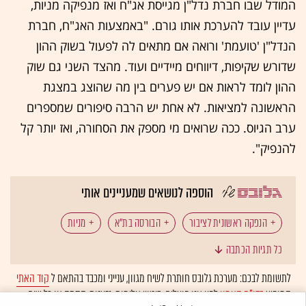
המודל שבו חברת נדל"ן מגייסת אג"ח ואז מנפיקה מניות,
עדיין עובד להערכת אותו גורם. "באמצעות האג"ח, חברת
הנדל"ן 'טועמת' ורואה אם מתאים לה לפעול בשוק ההון
שדורש שקיפות, דיווחים מיידיים ועוד. מהצד השני גם שוק
ההון לומד לראות אם יש פערים בין מה שהוצג במצגת
הראשונה למציאות. לא אחת יש הרבה סיפורים שמספרים
ערב הגיוס. ככה שרואים מי מספק את הסחורה, ואז יותר קל
להנפיק".
הוספה לנושאים שמעניינים אותי
הנפקה ראשונית לציבור
הבורסה בת"א
מניות
כל תגיות הכתבה
חברות נדל"ן
אלעד מערכות
הנפקה
שוק ההון
לתשומת לבכם: מערכת גלובס חותרת לשיח מגוון, ענייני ומכבד בהתאם ל
קוד האתי
המופיע
בדו"ח האמון
לפיו אנו פועלים. ביטויי אלימות, גזענות, הסתה או כל שיח