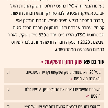
נעלמו הנפקות ה-IPO כמעט לחלוטין משוק המניות התל
אביבי. אשתקד הצטרפו לבורסה רק חמש חברות חדשות
(חברת המסחר בני"ע מיטב טרייד, חברות הנדל"ן אפי
קפיטל, עמרם אברהם ולוזון רונסון וכן חברת הטכנולוגיה
הביטחונית TSG). הללו גייסו יחד כ-830 מיליון שקל, לאחר
שבשנת 2023 הונפקה חברה חדשה אחת בלבד (זפירוס
בתחום האנרגיה המתחדשת).
עוד בנושא
שוק ההון והשקעות
בגיל 26 היא מתחזקת תיק השקעות וקריירה פיננסית,
ומאמינה ב-2 מניות
משפחת המייסדים ניצחה את הדירקטוריון, עכשיו כולם
הולכים
גד זאבי במגעים לרכישת קבוצת גדות לפי שווי של 550