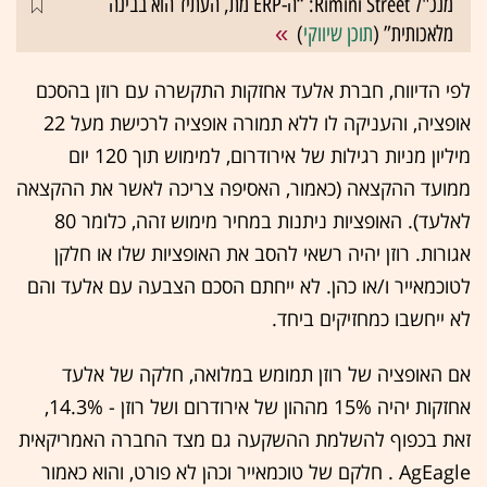
מנכ"ל Rimini Street: “ה-ERP מת, העתיד הוא בבינה
מלאכותית” (
תוכן שיווקי
)
לפי הדיווח, חברת אלעד אחזקות התקשרה עם רוזן בהסכם
אופציה, והעניקה לו ללא תמורה אופציה לרכישת מעל 22
מיליון מניות רגילות של אירודרום, למימוש תוך 120 יום
ממועד ההקצאה (כאמור, האסיפה צריכה לאשר את ההקצאה
לאלעד). האופציות ניתנות במחיר מימוש זהה, כלומר 80
אגורות. רוזן יהיה רשאי להסב את האופציות שלו או חלקן
לטוכמאייר ו/או כהן. לא ייחתם הסכם הצבעה עם אלעד והם
לא ייחשבו כמחזיקים ביחד.
אם האופציה של רוזן תמומש במלואה, חלקה של אלעד
אחזקות יהיה 15% מההון של אירודרום ושל רוזן - 14.3%,
זאת בכפוף להשלמת ההשקעה גם מצד החברה האמריקאית
AgEagle . חלקם של טוכמאייר וכהן לא פורט, והוא כאמור