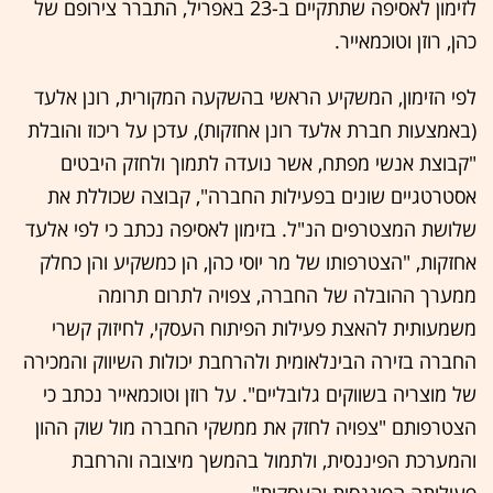
לזימון לאסיפה שתתקיים ב-23 באפריל, התברר צירופם של
כהן, רוזן וטוכמאייר.
לפי הזימון, המשקיע הראשי בהשקעה המקורית, רונן אלעד
(באמצעות חברת אלעד רונן אחזקות), עדכן על ריכוז והובלת
"קבוצת אנשי מפתח, אשר נועדה לתמוך ולחזק היבטים
אסטרטגיים שונים בפעילות החברה", קבוצה שכוללת את
שלושת המצטרפים הנ"ל. בזימון לאסיפה נכתב כי לפי אלעד
אחזקות, "הצטרפותו של מר יוסי כהן, הן כמשקיע והן כחלק
ממערך ההובלה של החברה, צפויה לתרום תרומה
משמעותית להאצת פעילות הפיתוח העסקי, לחיזוק קשרי
החברה בזירה הבינלאומית ולהרחבת יכולות השיווק והמכירה
של מוצריה בשווקים גלובליים". על רוזן וטוכמאייר נכתב כי
הצטרפותם "צפויה לחזק את ממשקי החברה מול שוק ההון
והמערכת הפיננסית, ולתמול בהמשך מיצובה והרחבת