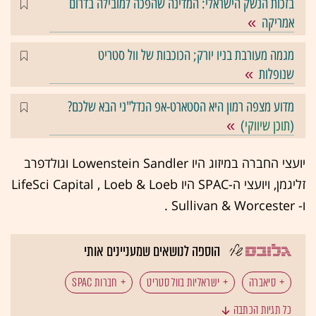
בזכות הנשק הישראלי: המדינה שהפכה למובילה בדרום
אמריקה
מגמה מעורבת בניו יורק; הכוכבות של וול סטריט
שנופלות
מדוע מצפה רמון היא הסטארט-אפ הנדל"ני הבא שלכם?
(
תוכן שיווקי
)
יועצי החברה במיזוג היו Lowenstein Sandler וגולדפרב
זליגמן, ויועצי ה-SPAC היו LifeSci Capital , Loeb & Loeb
ו- Sullivan & Worcester .
הוספה לנושאים שמעניינים אותי
סיאברה
ישראליות בוול סטריט
חברות SPAC
כל תגיות הכתבה