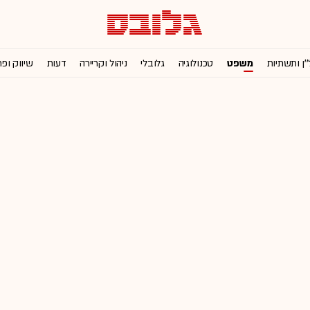
''ן ותשתיות
משפט
טכנולוגיה
גלובלי
ניהול וקריירה
דעות
שיווק ופ