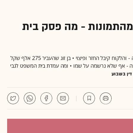
התמונות - מה פסק בית
חדר מלון שלא תאם את התמונות באתר נחשב להטעיה - והלקוח קיבל החזר ופיצוי • בן זוג שהעביר 275 אלף שקל
 בה - אף שלא נרשמה על שמו • ומה עמדת בית המשפט לגבי