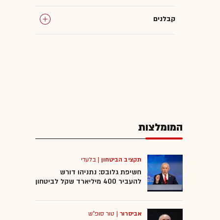
קבלנים
רוכשי דירות
מיסוי ומשפט
דיני משפחה
המומלצות
בית המשפט לענייני משפחה
ידועים בציבור
תקציב הביטחון
|
בלעדי
חשיפת גלובס: נתניהו דורש
להעביר 400 מיליארד שקל לביטחון
מחיר למשתכן
אביסרור
|
טור סופ"ש
פיצויים