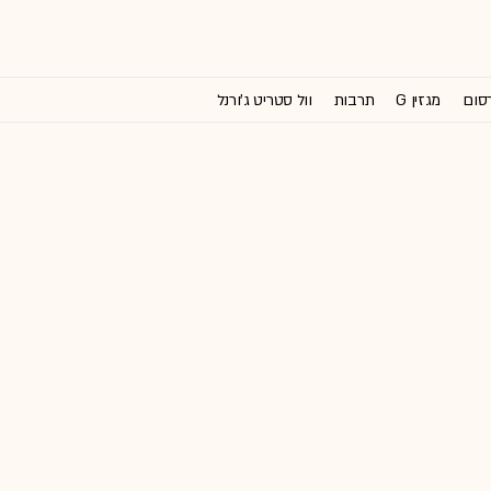
רסום
מגזין G
תרבות
וול סטריט ג'ורנל