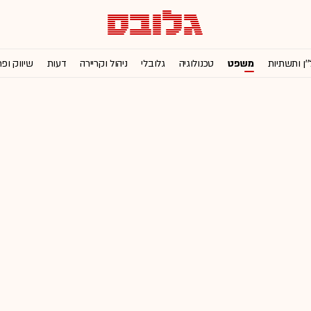
''ן ותשתיות
משפט
טכנולוגיה
גלובלי
ניהול וקריירה
דעות
שיווק ופ