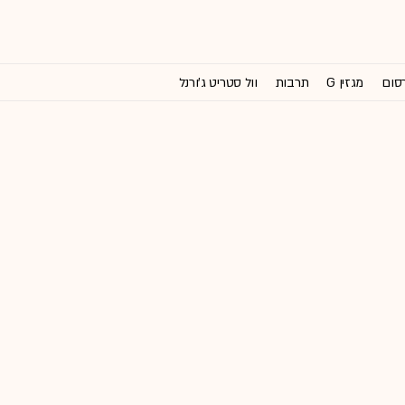
רסום
מגזין G
תרבות
וול סטריט ג'ורנל