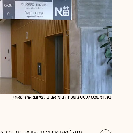
בית המשפט לענייני משפחה בתל אביב / צילום: אמיר מאירי
מנהל אגף אירועים בעירייה במרכז האר