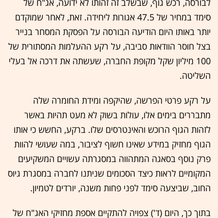
לבורסה, רכש גוף, שבשלב זה זהותו לא ידועה, אג"ח של
סימד במחיר של 47.5 אגורות ליחידה. זאת, לאחר שמוקדם
יותר באותו היום הודיעה הבורסה על הפסקת המסחר בנייר
בצל חוסר הוודאות סביבה, על רקע ההעלמות המסתורית של
100 מיליון שקל מקופת החברה, שעשתה את דרכה אל בעלי
השליטה.
על רקע פרטי הפרשה, שהיקפה ומידת החומרה שלה
מתבררים בימים אלו, עולות בשוק לא מעט תהיות באשר
לזהות הגוף הרוכש והאינטרסים שלו. ברקע, החשש כי אותו
הגוף מחזיק במידע שאינו חשוף לציבור, במה שעושי להוות
פרק נוסף בסאגה המתהווה במסגרתה עשויים המשקיעים
המקומיים לראות כיצד הסכומים שניתנו לחברה במסגרת גיוס
החוב, שביצעה סימד לפני פחות משנה, יורדים לטמיון.
בתוך כך, היום (ד') צפויה להתקיים אספת מחזיקי האג"ח של