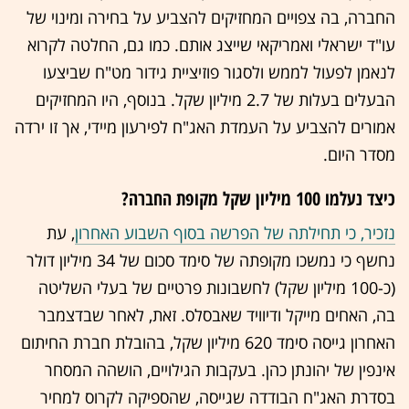
החברה, בה צפויים המחזיקים להצביע על בחירה ומינוי של
עו"ד ישראלי ואמריקאי שייצג אותם. כמו גם, החלטה לקרוא
לנאמן לפעול לממש ולסגור פוזיציית גידור מט"ח שביצעו
הבעלים בעלות של 2.7 מיליון שקל. בנוסף, היו המחזיקים
אמורים להצביע על העמדת האג"ח לפירעון מיידי, אך זו ירדה
מסדר היום.
כיצד נעלמו 100 מיליון שקל מקופת החברה?
נזכיר, כי תחילתה של הפרשה בסוף השבוע האחרון
, עת
נחשף כי נמשכו מקופתה של סימד סכום של 34 מיליון דולר
(כ-100 מיליון שקל) לחשבונות פרטיים של בעלי השליטה
בה, האחים מייקל ודיוויד שאבסלס. זאת, לאחר שבדצמבר
האחרון גייסה סימד 620 מיליון שקל, בהובלת חברת החיתום
אינפין של יהונתן כהן. בעקבות הגילויים, הושהה המסחר
בסדרת האג"ח הבודדה שגייסה, שהספיקה לקרוס למחיר