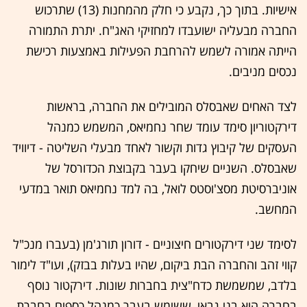
אישיות. בתוך כך, נקבע כי חלק מהמחנות (13) שתרכוש
החברה מבעליה ישועבדו למחזיקי האג"ח. יתרת התמורה
הייתה אמורה לשמש להרחבת הפעילות באמצעות רכישת
נכסים מניבים.
לצד האחים שאבסלס המובילים את החברה, בראשות
דירקטוריון סימד עומד שחר נחמיאס, המשמש כמנהל
העסקים של קיבוץ גדות וקשור לאחד מבעלי השליטה - דיוויד
שאבסלס. השניים שיחקו בעבר בקבוצת הכדורסל של
אוניברסיטת מסצ'וסטס לואל, בה למד נחמיאס תואר במדעי
המחשב.
לסימד שני דירקטורים חיצוניים - דורון תורג'מן (בעברו מנכ"ל
קווי זהב והחברה הבת ביקום, שהיו בעלות בבזק), ועו"ד לימור
בלדב, שמשמשת כדח"צית בחברות שונות. דירקטור נוסף
בחברה הוא בני גבאי, ששימש בעבר כמנהל כספים בחברת