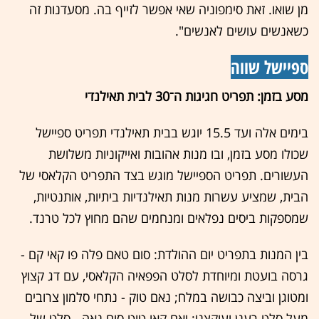
מן שואו. זאת סימפוניה שאי אפשר לזייף בה. מסעדנות זה
כשאנשים עושים לאנשים".
ספיישל שווה
מסע בזמן: תפריט חגיגות ה־30 לבית תאילנדי
בימים אלה ועד 15.5 יוגש בבית תאילנדי תפריט ספיישל
שכולו מסע בזמן, ובו מנות אהובות ואייקוניות משלושת
העשורים. תפריט הספיישל מוגש בצד התפריט הקלאסי של
הבית, שמציע עשרות מנות תאילנדיות ביתיות, אותנטיות,
שמספקות ביסים נפלאים ומנחמים שהם מחוץ לכל טרנד.
בין המנות בתפריט יום ההולדת: סום טאם פלה פו קאי קם -
גרסה בועטת ומיוחדת לסלט הפפאיה הקלאסי, עם דג קצוץ
ומטוגן וביצה כבושה במלח; נאם טוק - נתחי סלמון צרובים
מעל סלט רענן ועוקצני; יאם קאו טוט סום נאה - סלט של