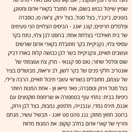
שפיץ שייטל כבוש בשום, אורז מתובל בקארי אדום ומטוגן,
בוטנים, ג'ינג'ר, בצל סגול, בצל ירוק, צ'אה פו, כוסברה
ופלפלים חריפים; קונג יאנג - הביסים הצלויים הכי טעימים
של בית תאילנדי בצלחת אחת: ברוסט לבן צלוי, נתח בקר
עסיסי צלוי, נקניקיית בקר מתובלת בקארי אדום שורשים
ועשבים תאיים, ונקניקיית בשר לבן כבושה קלות באורז דביק
שום ופלפל שחור; טום ספ קגנאי - מרק צח ועוצמתי של
אונטריב חלקי פנים של בקר לשון, לב וריאות, מבושלים בציר
של עצמם, מתובלים בשורשי עשבי תיבול תאיים, הרבה צ'ילי,
בצל סגול וירוק וכוסברה; פאד פייאו וון - אחת המנות היותר
כיפיות בבית: נתחי עוף בטמפורה או שרימפס מוקפצים עם
אננס, תירס גמדי, עגבנייה, מלפפון, גמבות, בצל לבן וירוק,
ברוטב חמוץ מתוק; גנג פהט פט יאנג - תבשיל עשיר, מנחם
וחריף של קארי אדום בחלב קוקוס. את המנות מלוות