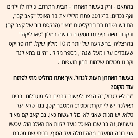
בהתאם - ורק בעשור האחרון - הבית התרחב, נולדו לו ילדים
ואף נכדים: ב־2017 פתח מלילי את בר האוכל "קאב קם",
החודש נפתח בר התקליטים "נאי" (הנקסט דור של קאב קם)
ובקרוב מאוד תיפתח מסעדה חדשה במלון "פאבליקה"
בהרצליה, בהשקעה של יותר מ-10 מיליון שקל. "זה פרויקט
שעובדים עליו מעל שנה", מספר מלילי. "היינו בתאילנד
וקנינו מכולות שלמות בהון תועפות".
בעשור האחרון העזת לגדול. איך אתה מחליט מתי לפתוח
עוד מקום?
"זה לא לגדול, זה הרצון לעשות דברים בלי מוגבלות. בבית
תאילנדי יש לי תקרת זכוכית: המטבח קטן, בנוי טלאי על
טלאי, יש מנות שאני לא יכול לעשות כאן. גם קאב קם מאוד
נישתית, זה בר שבו האוכל נועד ללוות את האלכוהול. עכשיו
אני בונה מסעדה מההתחלה ועד הסוף. בניתי שם מטבח