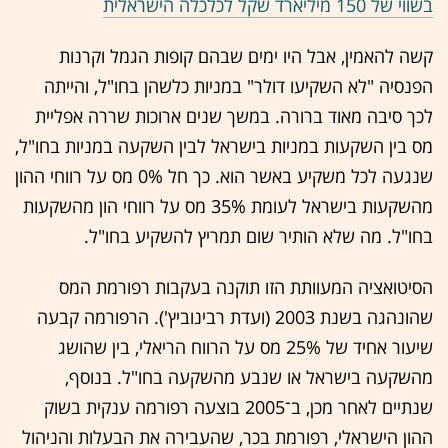
בשווי של 150 מיליארד שקל לכלכלה הישראלית
קשה להאמין, אבל היו ימים שבהם קופות הגמל וקרנות
הפנסיה "לא השקיעו דולר" במניות כלשהן בחו"ל, והייתה
לכך סיבה מאוד ברורה. במשך שנים ארוכות שררה אפליית
מס בין השקעות במניות בישראל לבין השקעה במניות בחו"ל,
שנגעה לכל משקיע באשר הוא. כך חל 0% מס על רווחי ההון
מהשקעות בישראל לעומת 35% מס על רווחי הון מהשקעות
בחו"ל. מה שלא הותיר שום תמריץ להשקיע בחו"ל.
הסיטואציה המעוותת הזו תוקנה בעקבות רפורמת המס
שהונהגה בשנת 2003 (ועדת רבינוביץ'). הרפורמה קבעה
שיעור אחיד של 25% מס על הרווח הריאלי, בין שהושג
מהשקעה בישראל או שנבע מהשקעה בחו"ל. בנוסף,
שנתיים לאחר מכן, ב־2005 בוצעה רפורמה ענקית בשוק
ההון הישראלי, רפורמת בכר, שהעבירה את הבעלות והניהול