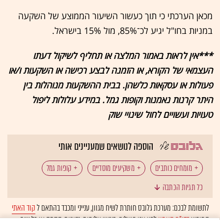
מכאן הערכתי כי תוך כעשור השיעור הממוצע של השקעה
במניות בחו"ל יגיע לכ־85%, מול 15% בישראל.
***אין לראות באמור המלצה או תחליף לשיקול דעתו
העצמאי של הקורא, או הזמנה לבצע רכישה או השקעות ו/או
פעולות או עסקאות כלשהן. בבית ההשקעות מנוהלות בין
היתר קרנות נאמנות וקופות גמל. במידע עלולות ליפול
טעויות ועשויים לחול שינויי שוק
הוספה לנושאים שמעניינים אותי
מומחים כותבים
משקיעים מוסדיים
קופות גמל
כל תגיות הכתבה
מניות
השקעות
תחזיות האנליסטים
לתשומת לבכם: מערכת גלובס חותרת לשיח מגוון, ענייני ומכבד בהתאם ל
קוד האתי
המופיע
בדו"ח האמון
לפיו אנו פועלים. ביטויי אלימות, גזענות, הסתה או כל שיח