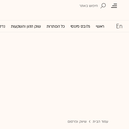
ראשי
גלובס פיננסי
כל הכותרות
שוק ההון והשקעות
נדל'
עמוד הבית
שיווק ופרסום