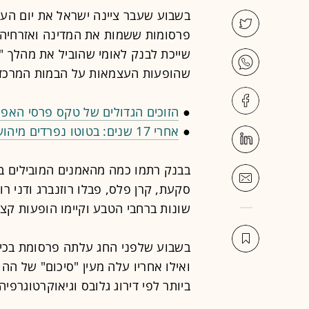
פרסומות ששמות את המדינה ואזרחיה ב
שייכת לבנק לאומי שהוביל את מהלך 
שהופעות העצמאות על הבמות המרכזיו
●
הזוכים הגדולים של טקס פרסי האפי
●
אחרי 17 שנים: בטוטו נפרדים מיהושע TBWA. מי יחליף אותו?
בבנק רתמו כמה מהאמנים המובילים ביש
סקעת, קרן פלס, פבלו רוזנברג ודני ר
שונות ברחבי הטבע וקיימו הופעות קצ
בשבוע שלפני החג עלתה פרסומת בכיכו
ואילו אחריו עלה מעין "סיכום" של ה
ביותר לפי דירוג גלובס וגיאוקרטוגרפיה.