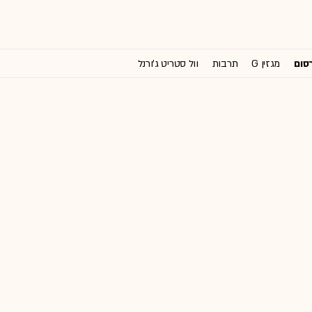
רסום
מגזין G
תרבות
וול סטריט ג'ורנל