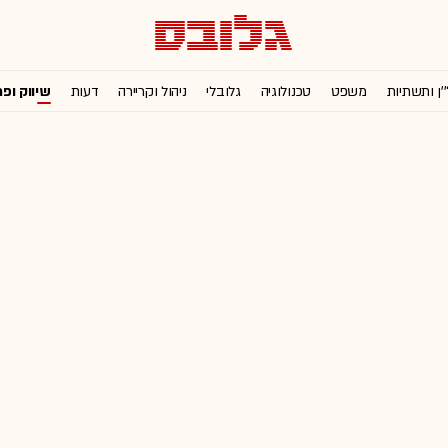
'ן ותשתיות
משפט
טכנולוגיה
גלובלי
ניהול וקריירה
דעות
שיווק ופ