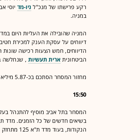
רקע פרישתו של מנכ"ל
ניו-מד
במניה.
המניה שהובילה את העליות היום במדד ת"א 5
הדיווחים, חמש הצעות רכישה שונות ה
הביטחונית
ארית תעשיות
, שנחלשה בקר
מחזור המסחר הסתכם בכ-5.87 מיליארד שקל.
15:50
הנקודות, בעוד מדד ת"א 125 מתחזק בכ-1.2%. מדד ת"א 90 מוסיף לערכו כ-0.5%.