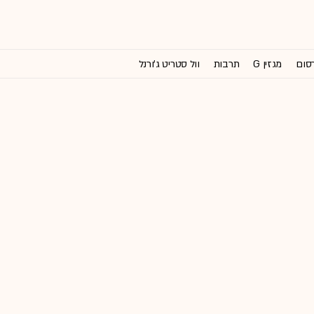
רסום
מגזין G
תרבות
וול סטריט ג'ורנל