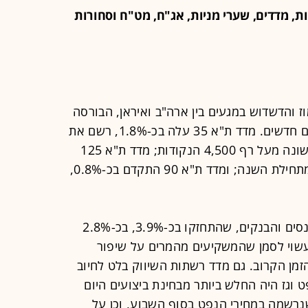
ת, מדדים, שערי מניות, אג"ח, מט"ח וסחורות
 והדשדוש במגעים בין ארה"ב ואיראן, הבורסה
בתל אביב ננעלה בעליות חדות ובשיאים חדשים. מדד ת"א 35 עלה בכ-1.8%, רשם את
שיאו ה-26 מתחילת השנה וננעל לראשונה מעל רף 4,500 הנקודות; מדד ת"א 125
טיפס בכ-1.6% ורשם את שיאו ה-23 מתחילת השנה; ומדד ת"א 90 התקדם בכ-0.8%,
את העליות הובילו מדדי הביטוח, הפיננסים והבנקים, שהתחזקו בכ-3.9%, בכ-2.8%
ניו, עשוי לסמן שהמשקיעים מהמרים על שיפור
זמן הקרוב. גם מדד רשתות השיווק בלט לחיוב
דד ת"א־נפט וגז היה החלש ביותר מבחינת ביצועים היום
הירידה שנרשמה במחירי הנפט בסוף השבוע, וכן על