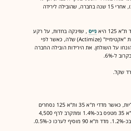
יוסי אבו, אחרי 15 שנה בחברה, שהובילה לירידה
12 היא
נייס
, שזינקה בחדות, על רקע
דיווחים על עסקת הענק למכירת חטיבת "אקטימייז" (Actimize) שלה, כאשר לפי
ונחו על השולחן. את הירידות הובילה החברה
וב ל-6%.
המסחר בתל אביב מוסיף להתנהל בעליות, כאשר מדדי ת"א 35 ות"א 125 נסחרים
בשיאים חדשים של כל הזמנים. מדד ת"א 35 מטפס בכ-1.4% ומתקרב לרף 4,500