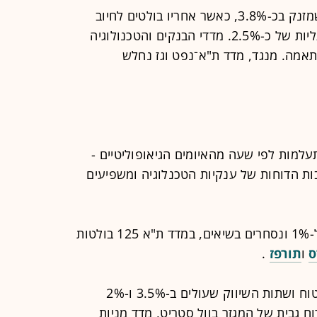
את העליות מוביל כעת מדד הביטוח, שמזנק בכ-3.8%, כאשר אחריו בולטים לחיוב
מדדי רשתות השיווק והפיננסים, עם עליות של כ-2.5%. מדדי הבנקים והטכנולוגיה
 לערכם כ-1.7% וכ-1.5%, בהתאמה. מנגד, מדד ת"א־נפט וגז נחלש
למות לפי שעה מהאיומים הגיאופוליטיים -
ות הדוחות של ענקיות הטכנלוגיה ומשפיעים
מדדי ת"א 35 ות"א 125 עולים במעל ל-1% ונסחרים בשיאים, במדד ת"א 125 בולטות
ס
ו
תורפז
.
בין המדדים הענפיים בולטים מדדי הביטוח ושתות השיווק שעולים ב-3.5% ו-2%
 גבית של המגזר בוול סטריט, מדד מניות