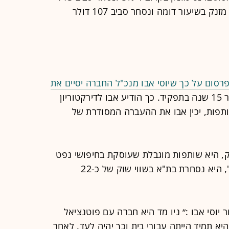
דולר לחבית, בעוד נפט מסוג אמריקאי מזנק בשיעור דומה ונסחר סביב 107 דולר
רסום על כך שיוסי אבו מנכ"ל החברה יסיים את
- זאת לאחר 15 שנה בתפקיד. כך הודיע אבו לדירקטוריון
תפות, יכין אבו את ההעברה המסודרת של
ק, היא שותפות מוגבלת שעוסקת בחיפושי נפט
וגז, ומחזיקה כ-45% משדה הגז "לויתן", היא נסחרת בת"א בשווי שוק של כ-22
יוסי אבו :״ ניו מד היא חברה עם פוטנציאל
יא תמיד הייתה עבורי בית וכך יהיה לעד. לאחר