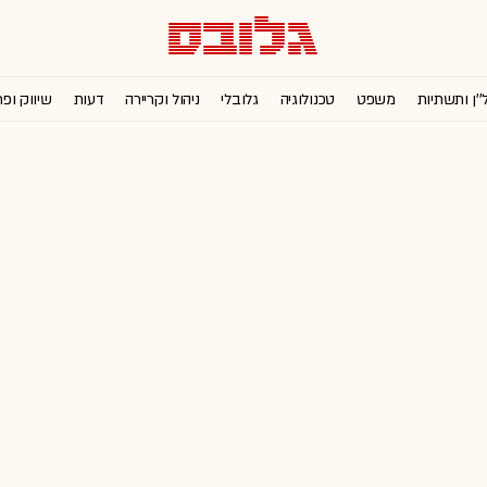
''ן ותשתיות
משפט
טכנולוגיה
גלובלי
ניהול וקריירה
דעות
שיווק ופ