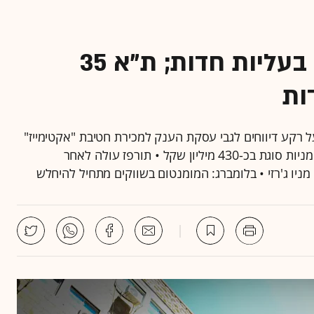
הבורסה בתל אביב ננעלה בעליות חדות; ת"א 35
"א 35 זינק בכ-1.8% • נייס זינקה במעל 20%, על רקע דיווחים לגבי עסקת הענק למכירת חטיבת "אקטימייז"
שלה • גופים מוסדיים מובילים רוכשים מקרן פורטיסימו מניות סוגת בכ-430 מיליון שקל • תורפז עולה לאחר
יו ג'רזי • בלומברג: המומנטום בשווקים מתחיל להיחלש