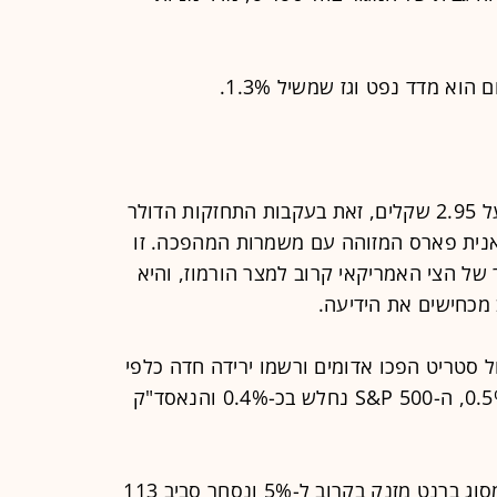
א מדד נפט וגז שמשיל 1.3%.
השקל נחלש כעת בכ-0.5% ונסחר מעל 2.95 שקלים, זאת בעקבות התחזקות הדולר
אנית פארס המזוהה עם משמרות המהפכה. זו
ר של הצי האמריקאי קרוב למצר הורמוז, והיא
מכחישים את הידיעה.
ול סטריט הפכו אדומים ורשמו ירידה חדה כלפי
מטה. לפי שעה, הדאו ג'ונס יורד בכ-0.5%, ה-S&P 500 נחלש בכ-0.4% והנאסד"ק
גם מחירי הנפט קופצים בחדות. נפט מסוג ברנט מזנק בקרוב ל-5% ונסחר סביב 113