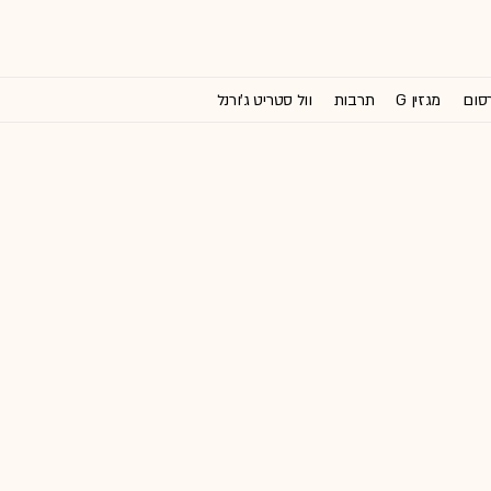
רסום
מגזין G
תרבות
וול סטריט ג'ורנל