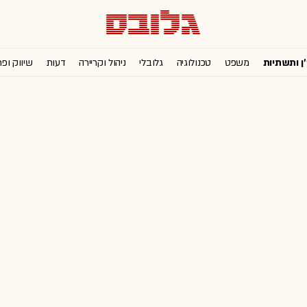
'ן ותשתיות
משפט
טכנולוגיה
גלובלי
ניהול וקריירה
דעות
שיווק ופ