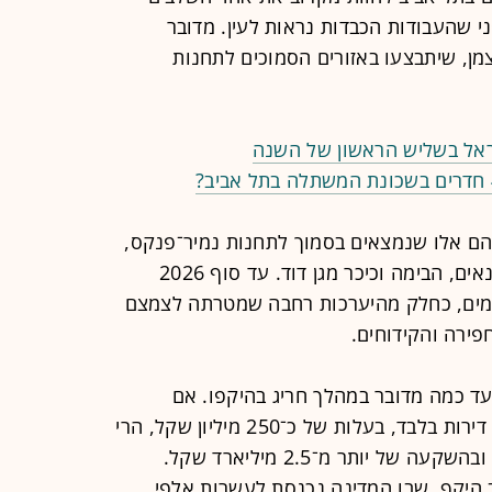
י שהעבודות הכבדות נראות לעין. מדובר
צמן, שיתבצעו באזורים הסמוכים לתחנות
שראל בשליש הראשון של השנה
ם אלו שנמצאים בסמוך לתחנות נמיר־פנקס,
קריית שלום, השלום, כרמלית, החשמונאים, הבימה וכיכר מגן דוד. עד סוף 2026
דמים, כחלק מהיערכות רחבה שמטרתה לצמצם
ירה והקידוחים.
ד כמה מדובר במהלך חריג בהיקפו. אם
בעבודות הרכבת הקלה מוגנו כ־2,500 דירות בלבד, בעלות של כ־250 מיליון שקל, הרי
שבמטרו מדובר כבר בכ־25 אלף דירות ובהשקעה של יותר מ־2.5 מיליארד שקל.
 היקף, שבו המדינה נכנסת לעשרות אלפי