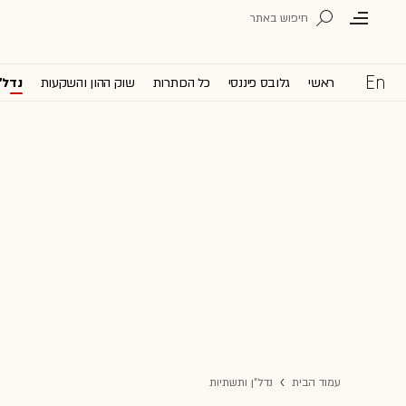
ראשי
גלובס פיננסי
כל הכותרות
שוק ההון והשקעות
נדל'
עמוד הבית
נדל"ן ותשתיות