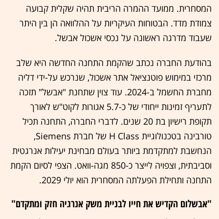
המסחרית. ממועד ההמרה הריבית תהיה שקלית קבועה
צמודת מדד. הבטוחות העיקריות על ההלוואה הן בין היתר
שעבוד מדרגה ראשונה על נכסי אשכול אבשל.
בהודעת החברה נכתב שהקמת התחנה החדשה היא שלב
מרכזי במימוש פוטנציאל אתר אשכול, שנרכש על-ידי דליה
מחברת החשמל ב-2024. עוד צוין שתחנת "אבשל" תזכה
לתעריף זמינות ייחודי של כ-5.7 אגורות לקוט"ש לאורך
תקופת רישיון בת 20 שנים. לדברי החברה, התחנה תכיל
טורבינה בטכנולוגיית H Class של חברת Siemens,
הנחשבת למתקדמת ביותר בעולם מבחינת יעילות אנרגטית
וסביבתית, וצפויה לייצר כ-850 מגה-וואט. הצפי לסיום הקמת
התחנה ותחילת הפעלתה המסחרית הוא יולי 2029.
"אבשלום הקדיש את חייו לבניית משק אנרגיה חזק ומתקדם"