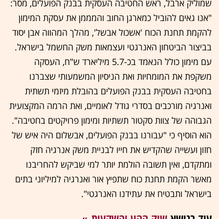
שמוליק ארבל, ראש החטיבה העסקית בבנק הפועלים, מסר:
"אנו גאים להוביל כמארגן החוב והמממן את עסקת המימון
להקמת תחנת הכוח 'אשכול אבשל', מהלך המהווה אבן יסוד
בביצור הביטחון האנרגטי ועצמאות משק החשמל בישראל.
עם מימון כולל הנאמד בכ-5.7 מיליארד ש"ח, העסקה
משקפת את המומחיות ואת הניסיון המשמעותי שצברנו
בחטיבה העסקית בבנק הפועלים בהובלת מיזמי תשתית
ואנרגיה מורכבים בסדרי גודל לאומיים, ואת הרמה המקצועית
הגבוהה של צוות סקטור תשתיות ומימון פרויקטים בחטיבה".
הוא הוסיף כי "עבורנו בבנק הפועלים, אבשלום היה איש של
חזון ועשייה שהקדיש את חייו לבניית משק אנרגיה חזק
ומתקדם, ואין תשובה הולמת יותר למי שביקש להחריבנו
מאשר הקמת תחנת כוח שתפיץ אור ואנרגיה למיליוני בתים
בישראל ותבטיח את עתידנו האנרגטי".
עוד בנושא
שוק ההון והשקעות