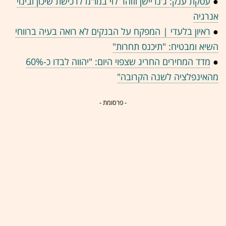
●
עסקת ענק: ג'נריישן וזוהר לוי במו"מ לרכישת שיכון ובינוי
אנרגיה
●
ראיון בלעדי | המפקח על הבנקים לא רואה בעיה ברווחי
השיא ומבטיח: "תיכנס תחרות"
●
מדד המחירים החריג שצפוי היום: "יהווה לבדו כ-60%
מהאינפלציה לשנה הקרובה"
- פרסומת -