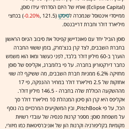
(Eclipse Capital) ואחיו של היזם הסדרתי עידו סוסן,
ממייסדי אינטוסל שנמכרה ל
סיסקו
(121.5 ,‎
-0.20%
‏) בכחצי
מיליארד דולר וחברת דרייבנטס.
סוסן הוביל יחד עם פאונדיישן קפיטל את סיבוב הגיוס הראשון
בחברת השבבים, לצד קרן בנצ'מרק, בזמן ששווי החברה
הוערך ב-60 מיליון דולר בלבד, לפני כעשור ומאז הוא משמש
כחבר דירקטוריון בחברה. על פי בלומברג, אקליפס של סוסן
מחזיקה 6.2% ממניות חברת השבבים, מה ששיקף לה שווי
אחזקות של 2.5 מיליארד דולר במחיר ההנפקה, פי 17
מההשקעה הכוללת שלה בחברה - 146.5 מיליון דולר.
אקליפס היא קרן הון סיכון המנהלת 10 מיליארד דולר סך
הכל, על פי PitchBook, ובין המשקיעים המרכזיים בה נוסף
על משפחת סוסן: מספר קרנות פנסיה של עובדי רשויות
מקומיות בקליפורניה וקרנות הון של אוניברסיטאות כמו מיזורי,