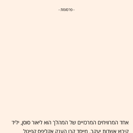
- פרסומת -
אחד המרוויחים המרכזיים של המהלך הוא ליאור סוסן, יליד
קיבוץ אשדות יעקב, מייסד קרן הענק אקליפס קפיטל