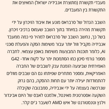
מעבדי תקשורת (מתוצרת אנבידיה ישראל) המאיצים את
התקשורת בין המעבדים.
השבב הגדול של סרבראס מונע את איבוד הזיכרון על ידי
תקשורת מהירה במיוחד בתוך השבב שעמוס ברכיבי זיכרון.
בשל כך, נחשב השבב של סרבראס למהיר פי כמה ממעבד
אנבידיה מקביל וזול יותר עבור משימות הסקה והפעלת סוכני
AI, כלומר תוכנות המבצעות משימות באופן עצמאי. לחברה
מספר גורמי סיכון כמו הסתמכות יתר על לקוח אחד- G42
האמירתית שביצעה הזמנת ענק לשבבים של החברה
האמריקאית, ומספר מתחרים שפיתחו גם הם שבבים מוזלים
להתמודדות יעילה יותר עם תחות ההסקה, בהם גרוק
שנרכשה בעצמה על ידי אנבידיה, סמבנובה שקיבלה
השקעה אסטרטגית מאינטל, אלמנט לאבס של היזם אביגדור
וילנץ וטנסטורנט של איש AMD לשעבר ג'ים קלר.