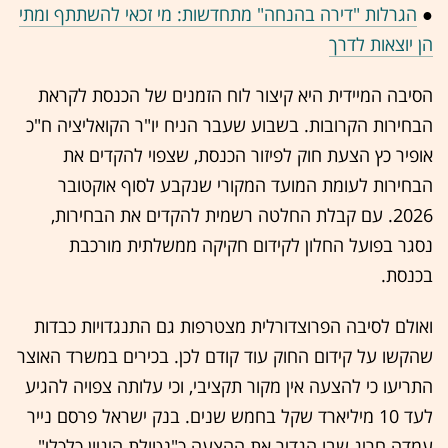
●
הגרלות "דירה בהנחה" מתחדשות: מי זכאי להשתתף ומתי
הן יוצאות לדרך
הסיבה המיידית היא קיצור לוח הזמנים של הכנסת לקראת
הבחירות הקרובות. בשבוע שעבר הניח יו"ר הקואליציה ח"כ
אופיר כץ הצעת חוק לפיזור הכנסת, שצפוי להקדים את
הבחירות לעומת המועד המקורי שנקבע לסוף אוקטובר
2026. עם קבלת החלטה רשמית להקדים את הבחירות,
נסגר בפועל החלון לקידום חקיקה ממשלתית מורכבת
בכנסת.
ואולם לסיבה הפרוצדורלית מצטרפות גם התנגדויות כבדות
שהקשו על קידום החוק עוד קודם לכן. בכירים במשרד האוצר
התריעו כי להצעה אין מקור תקציבי, וכי עלותה צפויה להגיע
לעד 10 מיליארד שקל בחמש שנים. בנק ישראל פרסם נייר
עמדה חריג שבו הגדיר את ההצעה כ"נטולת היגיון כלכלי"