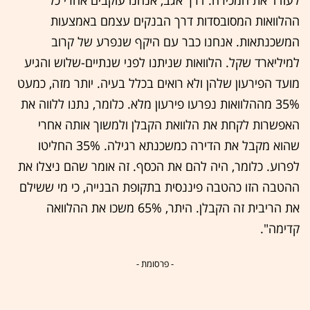
לעודד את המכירה. דרך אגב, אנחנו עוקבים אחרי כל
ההלוואות המסובסדות דרך הבנקים עצמם באמצעות
המשכנתאות. אנחנו כבר עם היקף שנפרע של קרוב
למיליארד שקל. הלוואות שניתנו לפני שנתיים-שלוש והגיע
מועד הפירעון שלהן ולא רואים בכלל בעיה. יותר מזה, כמעט
35% מההלוואות נפרעו פירעון מלא. כלומר, נתנו ללווה את
האפשרות לקחת את הלוואת הקבלן ולמשוך אותה אחרי
שהוא מקבל את הדירה כמשכנתא רגילה. 35% החליטו
לפרוע. כלומר, היה להם את הכסף. זה אומר שהם ניצלו את
ההטבה הזו כהטבה פיננסית בתקופת הבנייה, כי מי ששילם
את הריבית זה הקבלן. היתר, 65% משכו את ההלוואה
קדימה".
- פרסומת -