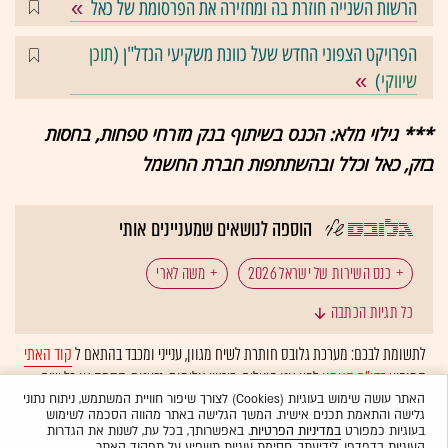
הרשות השנייה חוזרת בה ומחזירה את הפרסומת של כאל
הפרויקט הצפוני החדש שעל כוונת משקיעי הנדל"ן (
תוכן
שיווקי
)
*** גילוי מלא: הכנס בשיתוף בנק מזרחי טפחות, בחסות
בזק, כאל וכלל ובהשתתפות חברת החשמל
הוספה לנושאים שמעניינים אותי
כנס השירות של ישראל 2026
משה לארי
כל תגיות הכתבה
מזרחי טפחות
משכנתא
ריבית בנק ישראל
לתשומת לבכם: מערכת גלובס חותרת לשיח מגוון, ענייני ומכבד בהתאם ל
קוד האתי
המופיע
בדו"ח האמון
לפיו אנו פועלים. ביטויי אלימות, גזענות, הסתה או כל שיח
בנק ישראל
שוק הדיור
דירות יד שנייה
בלתי הולם אחר מסוננים בצורה
אוטומטית
ולא יפורסמו באתר.
האתר עושה שימוש בעוגיות (Cookies) לצורך שיפור חוויית המשתמש, ניתוח נתוני
גלישה והתאמת תכנים אישית. המשך הגלישה באתר מהווה הסכמה לשימוש
דירות חדשות
נדל"ן: נדל"ן למגורים
נדל"ן: מימון
בעוגיות כמפורט
במדיניות הפרטיות
. באפשרותך, בכל עת, לשנות את הגדרות
העוגיות בדפדפן. לידיעתך, חסימת עוגיות תשפיע על תפקוד האתר.