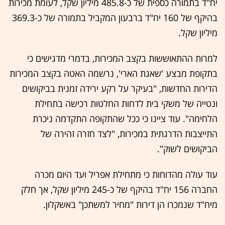
יח"ד בתמורה כספית של כ-485.8 מיליון שקל, לעומת מכירות
בהיקף של 160 יח"ד ברבעון המקביל בתמורה של כ-369.3
מיליון שקל.
למרות ההתאוששות בקצב המכירות, בדמרי מדגישים כי
בתקופת מבצע 'שאגת הארי', נרשמה האטה בקצב המכירות
הדירות החדשות, "בעיקר על רקע ירידה זמנית בביקושים
ונטייה של משקי בית לדחות החלטות רכישה בתחילת
הלחימה". עוד ציינו כי ככל שהתקופה התקדמה ניכרת
התייצבות הדרגתית במכירות, "לצד חזרה זהירה של
הביקושים לשוק".
עוד עולה מהדוחות כי מתחילת אפריל ועד היום מכרה
החברה 156 יח"ד בהיקף של כ-245 מיליון שקל, אך חלק
מיח"ד שנמכרו הן דירות "מחיר למשתכן" באשקלון.