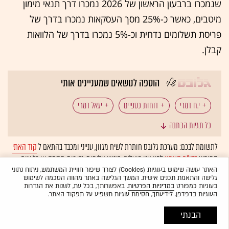
שנמכרו ברבעון הראשון של 2026 נמכרו דרך תנאי מימון
מיטבים, כאשר כ-25% מסך העסקאות נמכרו בדרך של
פריסת תשלומים נדחית וכ-5% נמכרו בדרך של הלוואות
קבלן.
הוספה לנושאים שמעניינים אותי
י.ח דמרי
דוחות כספיים
יגאל דמרי
כל תגיות הכתבה
חברות נדל"ן
חברות בנייה
קבלנים
לתשומת לבכם: מערכת גלובס חותרת לשיח מגוון, ענייני ומכבד בהתאם ל
קוד האתי
המופיע
בדו"ח האמון
לפיו אנו פועלים. ביטויי אלימות, גזענות, הסתה או כל שיח
בלתי הולם אחר מסוננים בצורה
אוטומטית
ולא יפורסמו באתר.
האתר עושה שימוש בעוגיות (Cookies) לצורך שיפור חוויית המשתמש, ניתוח נתוני
גלישה והתאמת תכנים אישית. המשך הגלישה באתר מהווה הסכמה לשימוש
בעוגיות כמפורט
במדיניות הפרטיות
. באפשרותך, בכל עת, לשנות את הגדרות
העוגיות בדפדפן. לידיעתך, חסימת עוגיות תשפיע על תפקוד האתר.
הבנתי