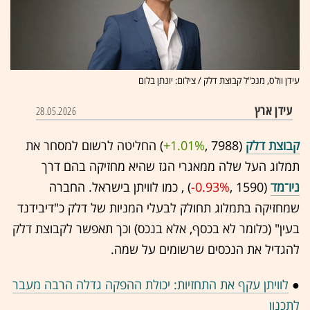
עידן וולס, מנכ"ל קבוצת דלק / צילום: יונתן בלום
עידן ארץ
28.05.2026
קבוצת דלק
(7988 ,‎
+1.01%
‏) החליטה לרשום למסחר את
תמלוג העל שלה ממאגרי הגז שהיא מחזיקה בהם דרך
ניו־מד
(1590 ,‎
-0.93%
‏) , כמו לוויתן בישראל. החברה
שמחזיקה בתמלוג תחולק לבעלי המניות של דלק כ"דיבידנד
בעין" (כלומר לא בכסף, אלא בנכס) וכך תאפשר לקבוצת דלק
להגדיל את הנכסים שרשומים על שמה.
●
לוויתן עקף את התחזיות: יכולת ההפקה גדלה הרבה מעבר
לתכנון